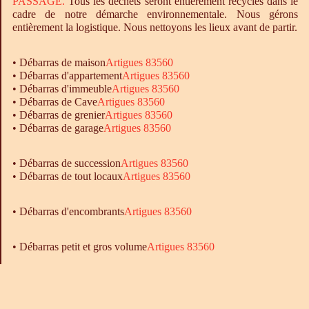
PASSAGE.
Tous les déchets seront entièrement recyclés dans le
cadre de notre démarche environnementale. Nous gérons
entièrement la logistique. Nous nettoyons les lieux avant de partir.
•
Débarras
de maison
Artigues 83560
•
Débarras
d'appartement
Artigues 83560
•
Débarras
d'immeuble
Artigues 83560
•
Débarras
de Cave
Artigues 83560
•
Débarras
de grenier
Artigues 83560
•
Débarras
de garage
Artigues 83560
• Débarras de succession
Artigues 83560
• Débarras de tout locaux
Artigues 83560
•
Débarras
d'encombrants
Artigues 83560
• Débarras petit et gros volume
Artigues 83560