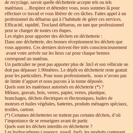
de recyclage, savoir quelle déchetterie accepte tels ou tels
matèriaux …Respirez et détendez vous, nous sommes là pour
effectuer ce travail et vous libérer de ces tâches. Faites appel à un
profesionnel du débarras qui à l’habitude de gérer ces services.
Efficacité, rapidité, Trocland débarras, en tant que professionnel
peut se charger de toutes ces étapes.
Les règles pour apporter des déchets en déchetterie :
Dans une déchetterie, des bennes réceptionnent les déchets que
vous apportez. Ces derniers doivent être triés consciencieusement
avant votre arrivée sur les lieux car pour chaque bennes
correspond un matérau.
Un particulier ne peut pas apporter plus de 3m3 et son véhicule ne
doit pas dépasser 1.90mètres. Le dépôt en déchetterie reste gratuit
pour les particuliers. Pour nous professionnels, nous n’avons pas
de limite d’apport et nous payons à la tonne déposée.
Quels sont les matèriaux autorisés en décheterie (*) ?
Métaux, gravats, bois, verres, papier, verres, plastique,
branchages, déchets électriques et électroniques, huiles de
moteurs et huiles végétales, batteries, produits ménagers spéciaux,
textiles, cartons
(*) Certaines déchetteries ne traitent pas certains déchets, d’où
l’importance de se renseigner avant de partir.
Quels sont les déchets interdits en déchetterie ?
Les hydrocarbures ( essence, gasoil, fuel), les produits contenant