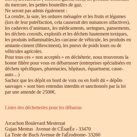
du mercure, les petites bouteilles de gaz.
Ne seront pas admis également :
La cendre, la suie, les ordures ménagère et les fruits et légumes
(lors de leur putréfaction, cela causerait des nuisances olfactives),
les cadavres d’animaux, les médicaments, seringues, pansements,
les déchets corosifs, explosifs et les déchets hautement toxiques,
les produits inflammables,les carcasse de véhicule, les produits en
amiante-ciment (fibrociment), les pneux de poids lours ou de
véhicules agricoles.
Pour tous ces « non acceptés » en déchèterie, nous trouverons la
bonne filière pour vous en débarrasser (entreprises spécialisées en
déchets spécifiques, pharmacies, hôpitaux, équarisseur, casse-
auto…)
Sachez que les dépôt en bord de voix ou en forêt dit « dépôts
sauvages » sont bien entendus interdits et sanctionnés par la loi
par une amende de 2500€.
Listes des déchetteries pour les débarras
Arcachon Boulevard Mestrezat
Gujan Mestras Avenue de CÈsarÈe - 33470
La Teste de Buch Avenue de l'aÈrodrome- 33260