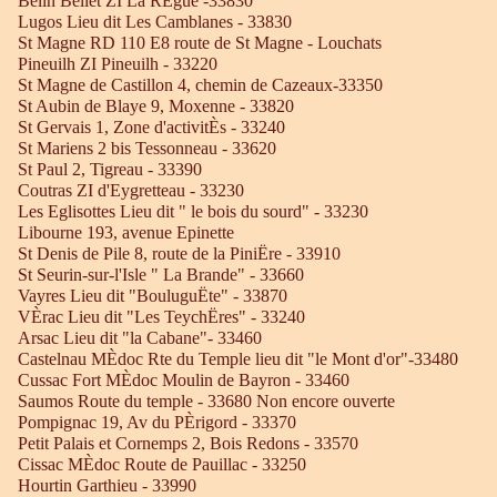
Belin Beliet ZI La RÈgue -33830
Lugos Lieu dit Les Camblanes - 33830
St Magne RD 110 E8 route de St Magne - Louchats
Pineuilh ZI Pineuilh - 33220
St Magne de Castillon 4, chemin de Cazeaux-33350
St Aubin de Blaye 9, Moxenne - 33820
St Gervais 1, Zone d'activitÈs - 33240
St Mariens 2 bis Tessonneau - 33620
St Paul 2, Tigreau - 33390
Coutras ZI d'Eygretteau - 33230
Les Eglisottes Lieu dit " le bois du sourd" - 33230
Libourne 193, avenue Epinette
St Denis de Pile 8, route de la PiniËre - 33910
St Seurin-sur-l'Isle " La Brande" - 33660
Vayres Lieu dit "BouluguËte" - 33870
VÈrac Lieu dit "Les TeychËres" - 33240
Arsac Lieu dit "la Cabane"- 33460
Castelnau MÈdoc Rte du Temple lieu dit "le Mont d'or"-33480
Cussac Fort MÈdoc Moulin de Bayron - 33460
Saumos Route du temple - 33680 Non encore ouverte
Pompignac 19, Av du PÈrigord - 33370
Petit Palais et Cornemps 2, Bois Redons - 33570
Cissac MÈdoc Route de Pauillac - 33250
Hourtin Garthieu - 33990