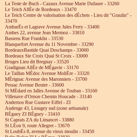
La Teste de Buch - Cazaux Avenue Marie Dufaure - 33260
Le Teich AllÈe de Bordeaux - 33470
Le Teich Centre de valorisation des dÈchets - Lieu dit "Graulin" -
33470
AmbarËs et Lagrave Avenue Jules Ferry - 33400
Ambes 22, avenue Jean Mermoz - 33810
Bassens Rue Franklin - 33530
Blanquefort Avenue du 11 Novembre - 33290
BordeauxBastide Quai Deschamps - 33000
Bordeaux Ste Croix Quai St Croix - 33000
Bruges Lieu dit Bregnay - 33520
Gradignan AllÈe de MÈgavie - 33170
Le Taillan MÈdoc Avenue MoliËre - 33320
MÈrignac Avenue des Maronniers - 33700
Pessac Avenue Beutre - 33600
St MÈdard en Jalles Avenue de Touban - 33160
Villenave d'Ornon Chemin Houcade - 33140
Andernos Rue Gustave Eiffel - ZI
Audenge 43, Liougey sud (zone artisanale)
BÈguey ZI BÈguey - 33410
St Caprais ZA du Limancet - 33880
St LÈon 9, route Allegret - 33670
St LoubËs 8, avenue du vieux moulin - 33450