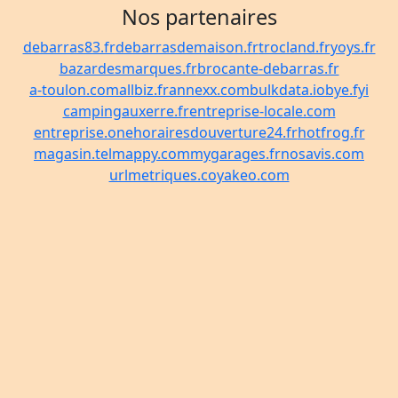
Nos partenaires
debarras83.fr
debarrasdemaison.fr
trocland.fr
yoys.fr
bazardesmarques.fr
brocante-debarras.fr
a-toulon.com
allbiz.fr
annexx.com
bulkdata.io
bye.fyi
campingauxerre.fr
entreprise-locale.com
entreprise.one
horairesdouverture24.fr
hotfrog.fr
magasin.tel
mappy.com
mygarages.fr
nosavis.com
urlmetriques.co
yakeo.com