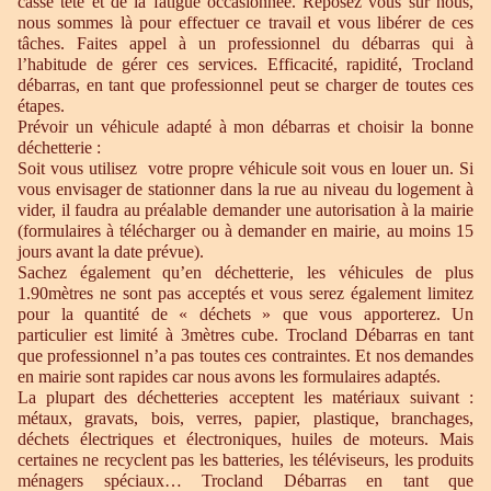
casse tête et de la fatigue occasionnée. Reposez vous sur nous,
nous sommes là pour effectuer ce travail et vous libérer de ces
tâches. Faites appel à un professionnel du débarras qui à
l’habitude de gérer ces services. Efficacité, rapidité, Trocland
débarras, en tant que professionnel peut se charger de toutes ces
étapes.
Prévoir un véhicule adapté à mon débarras et choisir la bonne
déchetterie :
Soit vous utilisez votre propre véhicule soit vous en louer un. Si
vous envisager de stationner dans la rue au niveau du logement à
vider, il faudra au préalable demander une autorisation à la mairie
(formulaires à télécharger ou à demander en mairie, au moins 15
jours avant la date prévue).
Sachez également qu’en déchetterie, les véhicules de plus
1.90mètres ne sont pas acceptés et vous serez également limitez
pour la quantité de « déchets » que vous apporterez. Un
particulier est limité à 3mètres cube. Trocland Débarras en tant
que professionnel n’a pas toutes ces contraintes. Et nos demandes
en mairie sont rapides car nous avons les formulaires adaptés.
La plupart des déchetteries acceptent les matériaux suivant :
métaux, gravats, bois, verres, papier, plastique, branchages,
déchets électriques et électroniques, huiles de moteurs. Mais
certaines ne recyclent pas les batteries, les téléviseurs, les produits
ménagers spéciaux… Trocland Débarras en tant que