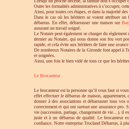
Lorsqu’un proche décède, la famille doit s’occuper 
Outre les formalités administratives à s’occuper, cet
Ainsi, pour toutes ces étapes, et dans la majorité des
Dans le cas où les héritiers se voient attribuer u
débarras. En effet, débarrasser une maison sur
Bar
assurant un travail soigné.
Le Notaire peut également se charger du règlement de
dernier au Notaire, qui nous donne son feu vert pou
rapide, et cela évite aux héritiers de faire une avance 
De nombreux Notaires de la Gironde font appel à Tro
et soignées.
Ainsi, une fois le bien vidé de tous ce que les héri
Le Brocanteur
Le brocanteur est la personne qu’il vous faut si vou
effet effectuer le débarras de maison, appartement,
donner à des associations et débarrasser tous vos 
correctement et qui ont surtout une assurance pro. S
vie (succession, partage, changement de vie…), il es
juste et à un débarras de qualité. Le brocanteur e
confiance. Notre entreprise Trocland Débarras, à plus