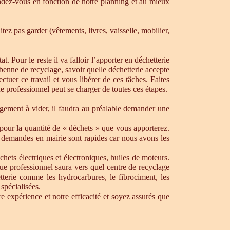
dez-vous en fonction de notre planning et au mieux
ez pas garder (vêtements, livres, vaisselle, mobilier,
. Pour le reste il va falloir l’apporter en déchetterie
e benne de recyclage, savoir quelle déchetterie accepte
uer ce travail et vous libérer de ces tâches. Faites
ue professionnel peut se charger de toutes ces étapes.
ogement à vider, il faudra au préalable demander une
pour la quantité de « déchets » que vous apporterez.
os demandes en mairie sont rapides car nous avons les
chets électriques et électroniques, huiles de moteurs.
que professionnel saura vers quel centre de recyclage
tterie comme les hydrocarbures, le fibrociment, les
spécialisées.
 expérience et notre efficacité et soyez assurés que