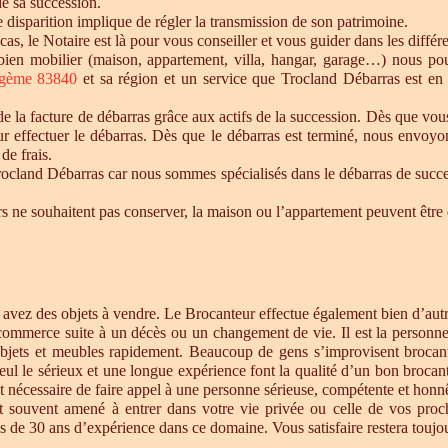
de sa succession.
te disparition implique de régler la transmission de son patrimoine.
 cas, le Notaire est là pour vous conseiller et vous guider dans les diffé
n bien mobilier (maison, appartement, villa, hangar, garage…) nous p
gème 83840
et sa région et un service que Trocland Débarras est en
 la facture de débarras grâce aux actifs de la succession. Dès que vou
r effectuer le débarras. Dès que le débarras est terminé, nous envoyon
de frais.
cland Débarras car nous sommes spécialisés dans le débarras de successi
tiers ne souhaitent pas conserver, la maison ou l’appartement peuvent êt
s avez des objets à vendre. Le Brocanteur effectue également bien d’au
 commerce suite à un décès ou un changement de vie. Il est la personne 
objets et meubles rapidement. Beaucoup de gens s’improvisent brocan
eul le sérieux et une longue expérience font la qualité d’un bon brocan
t nécessaire de faire appel à une personne sérieuse, compétente et honnê
st souvent amené à entrer dans votre vie privée ou celle de vos proc
 de 30 ans d’expérience dans ce domaine. Vous satisfaire restera toujour