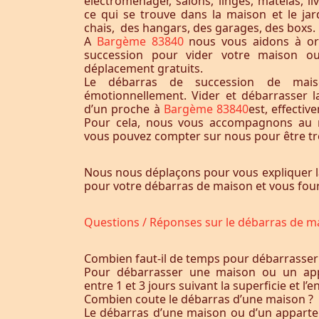
électroménager, salons, linges, matelas, liv
ce qui se trouve dans la maison et le jardi
chais, des hangars, des garages, des boxs.
A
Bargème 83840
nous vous aidons à or
succession pour vider votre maison o
déplacement gratuits.
Le débarras de succession de maiso
émotionnellement. Vider et débarrasser 
d’un proche à
Bargème 83840
est, effecti
Pour cela, nous vous accompagnons au m
vous pouvez compter sur nous pour être trè
Nous nous déplaçons pour vous expliquer l
pour votre débarras de maison et vous fourn
Questions / Réponses sur le débarras de m
Combien faut-il de temps pour débarrasser
Pour débarrasser une maison ou un app
entre 1 et 3 jours suivant la superficie et 
Combien coute le débarras d’une maison ?
Le débarras d’une maison ou d’un appart