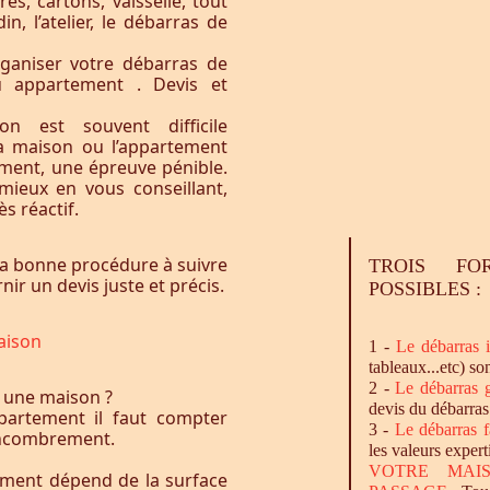
res, cartons, vaisselle, tout
n, l’atelier, le débarras de
ganiser votre débarras de
u appartement . Devis et
n est souvent difficile
la maison ou l’appartement
vement, une épreuve pénible.
ieux en vous conseillant,
s réactif.
a bonne procédure à suivre
TROIS FO
ir un devis juste et précis.
POSSIBLES :
aison
1 -
Le
débarras
i
tableaux...etc) so
2 -
Le
débarras
g
 une maison ?
devis du débarras
artement il faut compter
3 -
Le
débarras
f
l’encombrement.
les valeurs expert
VOTRE MAI
ement dépend de la surface