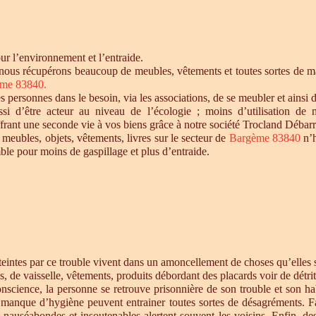
r l’environnement et l’entraide.
 nous récupérons beaucoup de meubles, vêtements et toutes sortes de mat
me 83840.
personnes dans le besoin, via les associations, de se meubler et ainsi d
si d’être acteur au niveau de l’écologie ; moins d’utilisation de 
offrant une seconde vie à vos biens grâce à notre société Trocland Débarr
 meubles, objets, vêtements, livres sur le secteur de
Bargème 83840
n’h
ble pour moins de gaspillage et plus d’entraide.
intes par ce trouble vivent dans un amoncellement de choses qu’elles st
s, de vaisselle, vêtements, produits débordant des placards voir de détrit
cience, la personne se retrouve prisonnière de son trouble et son habi
e manque d’hygiène peuvent entrainer toutes sortes de désagréments. F
s nauséabondes et insoutenables alertent souvent les voisins. Enfin, de