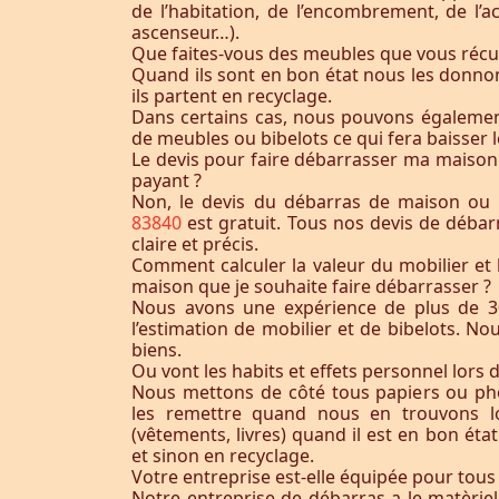
de l’habitation, de l’encombrement, de l’acc
ascenseur…).
Que faites-vous des meubles que vous récu
Quand ils sont en bon état nous les donnon
ils partent en recyclage.
Dans certains cas, nous pouvons égaleme
de meubles ou bibelots ce qui fera baisser l
Le devis pour faire débarrasser ma maison
payant ?
Non, le devis du débarras de maison o
83840
est gratuit. Tous nos devis de débar
claire et précis.
Comment calculer la valeur du mobilier et 
maison que je souhaite faire débarrasser ?
Nous avons une expérience de plus de 3
l’estimation de mobilier et de bibelots. N
biens.
Ou vont les habits et effets personnel lors 
Nous mettons de côté tous papiers ou ph
les remettre quand nous en trouvons lo
(vêtements, livres) quand il est en bon éta
et sinon en recyclage.
Votre entreprise est-elle équipée pour tous
Notre entreprise de débarras a le matèrie