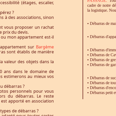
PASSAGE.
Tous
essibilité (étages, escalier,
cadre de notre d
la logistique. Nou
pérez ?
s à des associations, sinon
•
Débarras
de ma
nt vous proposer un rachat
e prix du devis.
 ou mon appartement est-il
• Débarras d'app
u appartement sur
Bargème
•
Débarras
d'imm
ras sont établis de manière
•
Débarras
de Ca
•
Débarras
de gre
la valeur des objets dans la
•
Débarras
de gar
0 ans dans le domaine de
ous estimerons au mieux vos
• Débarras de su
• Débarras de tou
du débarras ?
• Débarras d'enc
otos personnels pour vous
• Débarras petit 
rs du débarras. Le reste
t est apporté en association
 types de débarras ?
l adapté pour toutes sortes