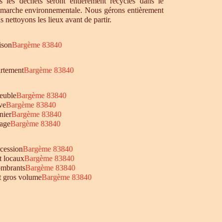
 les déchets seront entièrement recyclés dans le
émarche environnementale. Nous gérons entièrement
s nettoyons les lieux avant de partir.
ison
Bargème 83840
artement
Bargème 83840
euble
Bargème 83840
ve
Bargème 83840
nier
Bargème 83840
age
Bargème 83840
ccession
Bargème 83840
t locaux
Bargème 83840
ombrants
Bargème 83840
et gros volume
Bargème 83840