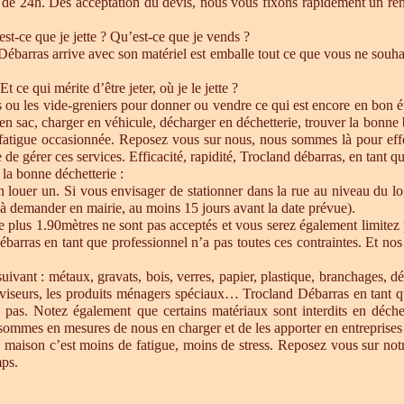
de 24h. Dés acceptation du devis, nous vous fixons rapidement un ren
est-ce que je jette ? Qu’est-ce que je vends ?
barras arrive avec son matériel est emballe tout ce que vous ne souhait
Et ce qui mérite d’être jeter, où je le jette ?
s ou les vide-greniers pour donner ou vendre ce qui est encore en bon état
re en sac, charger en véhicule, décharger en déchetterie, trouver la bonn
 fatigue occasionnée. Reposez vous sur nous, nous sommes là pour effect
de gérer ces services. Efficacité, rapidité, Trocland débarras, en tant q
 la bonne déchetterie :
en louer un. Si vous envisager de stationner dans la rue au niveau du l
u à demander en mairie, au moins 15 jours avant la date prévue).
e plus 1.90mètres ne sont pas acceptés et vous serez également limitez 
ébarras en tant que professionnel n’a pas toutes ces contraintes. Et n
uivant : métaux, gravats, bois, verres, papier, plastique, branchages, dé
éléviseurs, les produits ménagers spéciaux… Trocland Débarras en tant 
 pas. Notez également que certains matériaux sont interdits en déche
sommes en mesures de nous en charger et de les apporter en entreprises 
 maison c’est moins de fatigue, moins de stress. Reposez vous sur notre
mps.