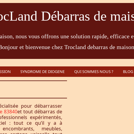
ocLand Débarras de mai
ison, nous vous offrons une solution rapide, efficace e
Bonjour et bienvenue chez Trocland debarras de maison
SSION
SYNDROME DE DIOGENE
QUI SOMMES NOUS ?
BLOG
écialisée pour débarrasser
e 83840
et tout débarras de
fessionnels expérimentés,
iel : tout ce qu’il y a à
encombrants, meubles,