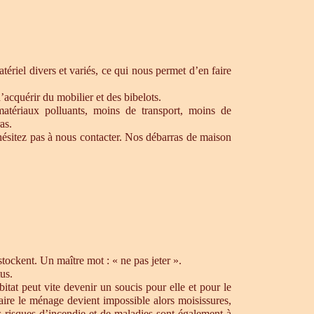
ériel divers et variés, ce qui nous permet d’en faire
’acquérir du mobilier et des bibelots.
matériaux polluants, moins de transport, moins de
as.
ésitez pas à nous contacter. Nos débarras de maison
ockent. Un maître mot : « ne pas jeter ».
us.
tat peut vite devenir un soucis pour elle et pour le
aire le ménage devient impossible alors moisissures,
s risques d’incendie et de maladies sont également à