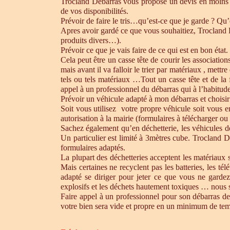
Trocland Débarras vous propose un devis en moins 
de vos disponibilités.
Prévoir de faire le tris…qu’est-ce que je garde ? Qu’
Apres avoir gardé ce que vous souhaitiez, Trocland Dé
produits divers…).
Prévoir ce que je vais faire de ce qui est en bon état. 
Cela peut être un casse tête de courir les association
mais avant il va falloir le trier par matériaux , mett
tels ou tels matériaux …Tout un casse tête et de la
appel à un professionnel du débarras qui à l’habitude 
Prévoir un véhicule adapté à mon débarras et choisir
Soit vous utilisez votre propre véhicule soit vous 
autorisation à la mairie (formulaires à télécharger o
Sachez également qu’en déchetterie, les véhicules d
Un particulier est limité à 3mètres cube. Trocland D
formulaires adaptés.
La plupart des déchetteries acceptent les matériaux s
Mais certaines ne recyclent pas les batteries, les t
adapté se diriger pour jeter ce que vous ne gardez
explosifs et les déchets hautement toxiques … nous 
Faire appel à un professionnel pour son débarras de
votre bien sera vide et propre en un minimum de te