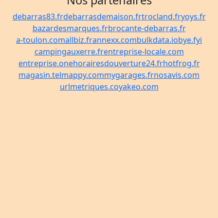
Nos partenaires
debarras83.fr
debarrasdemaison.fr
trocland.fr
yoys.fr
bazardesmarques.fr
brocante-debarras.fr
a-toulon.com
allbiz.fr
annexx.com
bulkdata.io
bye.fyi
campingauxerre.fr
entreprise-locale.com
entreprise.one
horairesdouverture24.fr
hotfrog.fr
magasin.tel
mappy.com
mygarages.fr
nosavis.com
urlmetriques.co
yakeo.com