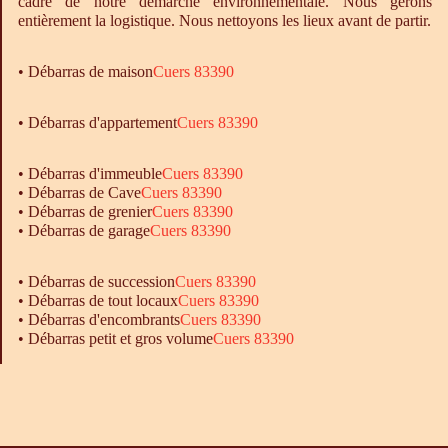
cadre de notre démarche environnementale. Nous gérons
entièrement la logistique. Nous nettoyons les lieux avant de partir.
•
Débarras
de maison
Cuers 83390
• Débarras d'appartement
Cuers 83390
•
Débarras
d'immeuble
Cuers 83390
•
Débarras
de Cave
Cuers 83390
•
Débarras
de grenier
Cuers 83390
•
Débarras
de garage
Cuers 83390
• Débarras de succession
Cuers 83390
• Débarras de tout locaux
Cuers 83390
• Débarras d'encombrants
Cuers 83390
• Débarras petit et gros volume
Cuers 83390