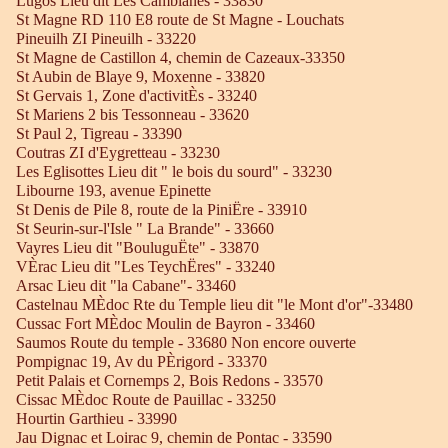
Lugos Lieu dit Les Camblanes - 33830
St Magne RD 110 E8 route de St Magne - Louchats
Pineuilh ZI Pineuilh - 33220
St Magne de Castillon 4, chemin de Cazeaux-33350
St Aubin de Blaye 9, Moxenne - 33820
St Gervais 1, Zone d'activitÈs - 33240
St Mariens 2 bis Tessonneau - 33620
St Paul 2, Tigreau - 33390
Coutras ZI d'Eygretteau - 33230
Les Eglisottes Lieu dit " le bois du sourd" - 33230
Libourne 193, avenue Epinette
St Denis de Pile 8, route de la PiniËre - 33910
St Seurin-sur-l'Isle " La Brande" - 33660
Vayres Lieu dit "BouluguËte" - 33870
VÈrac Lieu dit "Les TeychËres" - 33240
Arsac Lieu dit "la Cabane"- 33460
Castelnau MÈdoc Rte du Temple lieu dit "le Mont d'or"-33480
Cussac Fort MÈdoc Moulin de Bayron - 33460
Saumos Route du temple - 33680 Non encore ouverte
Pompignac 19, Av du PÈrigord - 33370
Petit Palais et Cornemps 2, Bois Redons - 33570
Cissac MÈdoc Route de Pauillac - 33250
Hourtin Garthieu - 33990
Jau Dignac et Loirac 9, chemin de Pontac - 33590