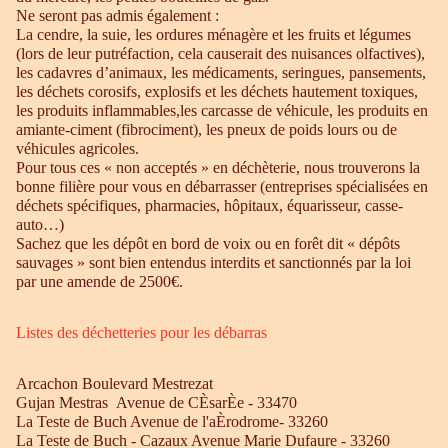
Ne seront pas admis également :
La cendre, la suie, les ordures ménagère et les fruits et légumes
(lors de leur putréfaction, cela causerait des nuisances olfactives),
les cadavres d’animaux, les médicaments, seringues, pansements,
les déchets corosifs, explosifs et les déchets hautement toxiques,
les produits inflammables,les carcasse de véhicule, les produits en
amiante-ciment (fibrociment), les pneux de poids lours ou de
véhicules agricoles.
Pour tous ces « non acceptés » en déchèterie, nous trouverons la
bonne filière pour vous en débarrasser (entreprises spécialisées en
déchets spécifiques, pharmacies, hôpitaux, équarisseur, casse-
auto…)
Sachez que les dépôt en bord de voix ou en forêt dit « dépôts
sauvages » sont bien entendus interdits et sanctionnés par la loi
par une amende de 2500€.
Listes des déchetteries pour les débarras
Arcachon Boulevard Mestrezat
Gujan Mestras Avenue de CÈsarÈe - 33470
La Teste de Buch Avenue de l'aÈrodrome- 33260
La Teste de Buch - Cazaux Avenue Marie Dufaure - 33260