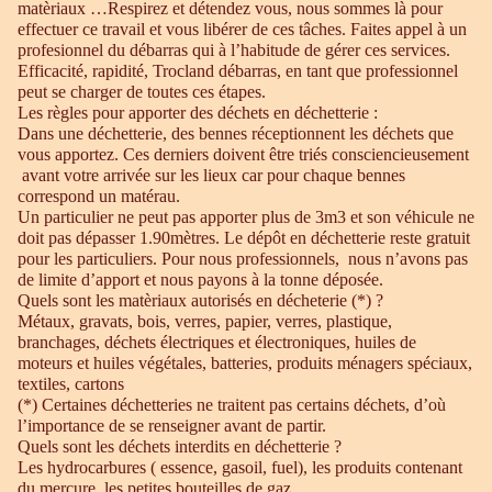
matèriaux …Respirez et détendez vous, nous sommes là pour
effectuer ce travail et vous libérer de ces tâches. Faites appel à un
profesionnel du débarras qui à l’habitude de gérer ces services.
Efficacité, rapidité, Trocland débarras, en tant que professionnel
peut se charger de toutes ces étapes.
Les règles pour apporter des déchets en déchetterie :
Dans une déchetterie, des bennes réceptionnent les déchets que
vous apportez. Ces derniers doivent être triés consciencieusement
avant votre arrivée sur les lieux car pour chaque bennes
correspond un matérau.
Un particulier ne peut pas apporter plus de 3m3 et son véhicule ne
doit pas dépasser 1.90mètres. Le dépôt en déchetterie reste gratuit
pour les particuliers. Pour nous professionnels, nous n’avons pas
de limite d’apport et nous payons à la tonne déposée.
Quels sont les matèriaux autorisés en décheterie (*) ?
Métaux, gravats, bois, verres, papier, verres, plastique,
branchages, déchets électriques et électroniques, huiles de
moteurs et huiles végétales, batteries, produits ménagers spéciaux,
textiles, cartons
(*) Certaines déchetteries ne traitent pas certains déchets, d’où
l’importance de se renseigner avant de partir.
Quels sont les déchets interdits en déchetterie ?
Les hydrocarbures ( essence, gasoil, fuel), les produits contenant
du mercure, les petites bouteilles de gaz.