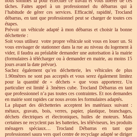
nous sommes là pour effectuer ce travail et vous libérer de ces
tâches. Faites appel à un professionnel du débarras qui à
l’habitude de gérer ces services. Efficacité, rapidité, Trocland
débarras, en tant que professionnel peut se charger de toutes ces
étapes.
Prévoir un véhicule adapté à mon débarras et choisir la bonne
déchetterie :
Soit vous utilisez votre propre véhicule soit vous en louer un. Si
vous envisager de stationner dans la rue au niveau du logement à
vider, il faudra au préalable demander une autorisation à la mairie
(formulaires à télécharger ou à demander en mairie, au moins 15
jours avant la date prévue).
Sachez également qu’en déchetterie, les véhicules de plus
1.90mètres ne sont pas acceptés et vous serez également limitez
pour la quantité de « déchets » que vous apporterez. Un
particulier est limité à 3mètres cube. Trocland Débarras en tant
que professionnel n’a pas toutes ces contraintes. Et nos demandes
en mairie sont rapides car nous avons les formulaires adaptés.
La plupart des déchetteries acceptent les matériaux suivant :
métaux, gravats, bois, verres, papier, plastique, branchages,
déchets électriques et électroniques, huiles de moteurs. Mais
certaines ne recyclent pas les batteries, les téléviseurs, les produits
ménagers spéciaux… Trocland Débarras en tant que
professionnel saura vers quel centre de recyclage adapté se diriger