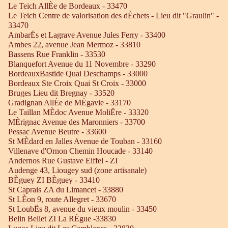
Le Teich AllÈe de Bordeaux - 33470
Le Teich Centre de valorisation des dÈchets - Lieu dit "Graulin" -
33470
AmbarËs et Lagrave Avenue Jules Ferry - 33400
Ambes 22, avenue Jean Mermoz - 33810
Bassens Rue Franklin - 33530
Blanquefort Avenue du 11 Novembre - 33290
BordeauxBastide Quai Deschamps - 33000
Bordeaux Ste Croix Quai St Croix - 33000
Bruges Lieu dit Bregnay - 33520
Gradignan AllÈe de MÈgavie - 33170
Le Taillan MÈdoc Avenue MoliËre - 33320
MÈrignac Avenue des Maronniers - 33700
Pessac Avenue Beutre - 33600
St MÈdard en Jalles Avenue de Touban - 33160
Villenave d'Ornon Chemin Houcade - 33140
Andernos Rue Gustave Eiffel - ZI
Audenge 43, Liougey sud (zone artisanale)
BÈguey ZI BÈguey - 33410
St Caprais ZA du Limancet - 33880
St LÈon 9, route Allegret - 33670
St LoubËs 8, avenue du vieux moulin - 33450
Belin Beliet ZI La RÈgue -33830