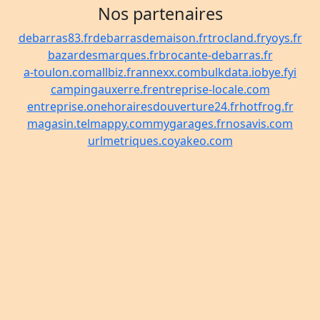
Nos partenaires
debarras83.fr
debarrasdemaison.fr
trocland.fr
yoys.fr
bazardesmarques.fr
brocante-debarras.fr
a-toulon.com
allbiz.fr
annexx.com
bulkdata.io
bye.fyi
campingauxerre.fr
entreprise-locale.com
entreprise.one
horairesdouverture24.fr
hotfrog.fr
magasin.tel
mappy.com
mygarages.fr
nosavis.com
urlmetriques.co
yakeo.com