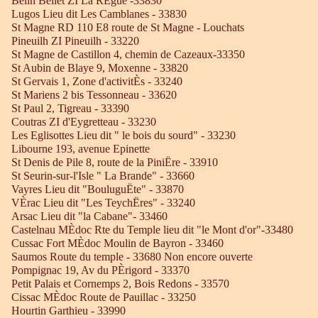
Belin Beliet ZI La RÈgue -33830
Lugos Lieu dit Les Camblanes - 33830
St Magne RD 110 E8 route de St Magne - Louchats
Pineuilh ZI Pineuilh - 33220
St Magne de Castillon 4, chemin de Cazeaux-33350
St Aubin de Blaye 9, Moxenne - 33820
St Gervais 1, Zone d'activitÈs - 33240
St Mariens 2 bis Tessonneau - 33620
St Paul 2, Tigreau - 33390
Coutras ZI d'Eygretteau - 33230
Les Eglisottes Lieu dit " le bois du sourd" - 33230
Libourne 193, avenue Epinette
St Denis de Pile 8, route de la PiniËre - 33910
St Seurin-sur-l'Isle " La Brande" - 33660
Vayres Lieu dit "BouluguËte" - 33870
VÈrac Lieu dit "Les TeychËres" - 33240
Arsac Lieu dit "la Cabane"- 33460
Castelnau MÈdoc Rte du Temple lieu dit "le Mont d'or"-33480
Cussac Fort MÈdoc Moulin de Bayron - 33460
Saumos Route du temple - 33680 Non encore ouverte
Pompignac 19, Av du PÈrigord - 33370
Petit Palais et Cornemps 2, Bois Redons - 33570
Cissac MÈdoc Route de Pauillac - 33250
Hourtin Garthieu - 33990