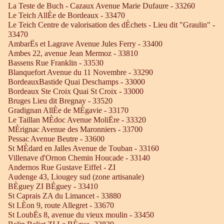
La Teste de Buch - Cazaux Avenue Marie Dufaure - 33260
Le Teich AllÈe de Bordeaux - 33470
Le Teich Centre de valorisation des dÈchets - Lieu dit "Graulin" -
33470
AmbarËs et Lagrave Avenue Jules Ferry - 33400
Ambes 22, avenue Jean Mermoz - 33810
Bassens Rue Franklin - 33530
Blanquefort Avenue du 11 Novembre - 33290
BordeauxBastide Quai Deschamps - 33000
Bordeaux Ste Croix Quai St Croix - 33000
Bruges Lieu dit Bregnay - 33520
Gradignan AllÈe de MÈgavie - 33170
Le Taillan MÈdoc Avenue MoliËre - 33320
MÈrignac Avenue des Maronniers - 33700
Pessac Avenue Beutre - 33600
St MÈdard en Jalles Avenue de Touban - 33160
Villenave d'Ornon Chemin Houcade - 33140
Andernos Rue Gustave Eiffel - ZI
Audenge 43, Liougey sud (zone artisanale)
BÈguey ZI BÈguey - 33410
St Caprais ZA du Limancet - 33880
St LÈon 9, route Allegret - 33670
St LoubËs 8, avenue du vieux moulin - 33450