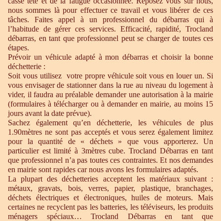
casse tête et de la fatigue occasionnée. Reposez vous sur nous,
nous sommes là pour effectuer ce travail et vous libérer de ces
tâches. Faites appel à un professionnel du débarras qui à
l’habitude de gérer ces services. Efficacité, rapidité, Trocland
débarras, en tant que professionnel peut se charger de toutes ces
étapes.
Prévoir un véhicule adapté à mon débarras et choisir la bonne
déchetterie :
Soit vous utilisez votre propre véhicule soit vous en louer un. Si
vous envisager de stationner dans la rue au niveau du logement à
vider, il faudra au préalable demander une autorisation à la mairie
(formulaires à télécharger ou à demander en mairie, au moins 15
jours avant la date prévue).
Sachez également qu’en déchetterie, les véhicules de plus
1.90mètres ne sont pas acceptés et vous serez également limitez
pour la quantité de « déchets » que vous apporterez. Un
particulier est limité à 3mètres cube. Trocland Débarras en tant
que professionnel n’a pas toutes ces contraintes. Et nos demandes
en mairie sont rapides car nous avons les formulaires adaptés.
La plupart des déchetteries acceptent les matériaux suivant :
métaux, gravats, bois, verres, papier, plastique, branchages,
déchets électriques et électroniques, huiles de moteurs. Mais
certaines ne recyclent pas les batteries, les téléviseurs, les produits
ménagers spéciaux… Trocland Débarras en tant que