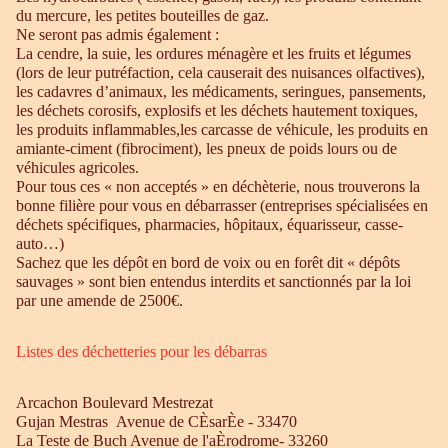
du mercure, les petites bouteilles de gaz.
Ne seront pas admis également :
La cendre, la suie, les ordures ménagère et les fruits et légumes
(lors de leur putréfaction, cela causerait des nuisances olfactives),
les cadavres d’animaux, les médicaments, seringues, pansements,
les déchets corosifs, explosifs et les déchets hautement toxiques,
les produits inflammables,les carcasse de véhicule, les produits en
amiante-ciment (fibrociment), les pneux de poids lours ou de
véhicules agricoles.
Pour tous ces « non acceptés » en déchèterie, nous trouverons la
bonne filière pour vous en débarrasser (entreprises spécialisées en
déchets spécifiques, pharmacies, hôpitaux, équarisseur, casse-
auto…)
Sachez que les dépôt en bord de voix ou en forêt dit « dépôts
sauvages » sont bien entendus interdits et sanctionnés par la loi
par une amende de 2500€.
Listes des déchetteries pour les débarras
Arcachon Boulevard Mestrezat
Gujan Mestras Avenue de CÈsarÈe - 33470
La Teste de Buch Avenue de l'aÈrodrome- 33260