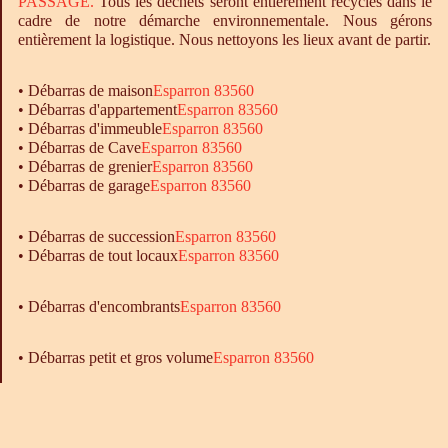
PASSAGE.
Tous les déchets seront entièrement recyclés dans le
cadre de notre démarche environnementale. Nous gérons
entièrement la logistique. Nous nettoyons les lieux avant de partir.
•
Débarras
de maison
Esparron 83560
•
Débarras
d'appartement
Esparron 83560
•
Débarras
d'immeuble
Esparron 83560
•
Débarras
de Cave
Esparron 83560
•
Débarras
de grenier
Esparron 83560
•
Débarras
de garage
Esparron 83560
• Débarras de succession
Esparron 83560
• Débarras de tout locaux
Esparron 83560
•
Débarras
d'encombrants
Esparron 83560
• Débarras petit et gros volume
Esparron 83560