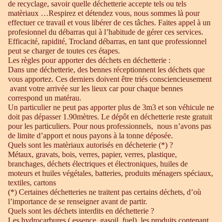
de recyclage, savoir quelle déchetterie accepte tels ou tels
matèriaux …Respirez et détendez vous, nous sommes là pour
effectuer ce travail et vous libérer de ces tâches. Faites appel à un
profesionnel du débarras qui à l’habitude de gérer ces services.
Efficacité, rapidité, Trocland débarras, en tant que professionnel
peut se charger de toutes ces étapes.
Les règles pour apporter des déchets en déchetterie :
Dans une déchetterie, des bennes réceptionnent les déchets que
vous apportez. Ces derniers doivent être triés consciencieusement
avant votre arrivée sur les lieux car pour chaque bennes
correspond un matérau.
Un particulier ne peut pas apporter plus de 3m3 et son véhicule ne
doit pas dépasser 1.90mètres. Le dépôt en déchetterie reste gratuit
pour les particuliers. Pour nous professionnels, nous n’avons pas
de limite d’apport et nous payons à la tonne déposée.
Quels sont les matèriaux autorisés en décheterie (*) ?
Métaux, gravats, bois, verres, papier, verres, plastique,
branchages, déchets électriques et électroniques, huiles de
moteurs et huiles végétales, batteries, produits ménagers spéciaux,
textiles, cartons
(*) Certaines déchetteries ne traitent pas certains déchets, d’où
l’importance de se renseigner avant de partir.
Quels sont les déchets interdits en déchetterie ?
Les hydrocarbures ( essence, gasoil, fuel), les produits contenant