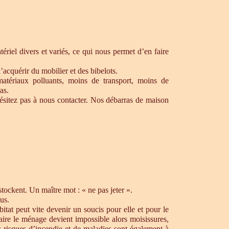
riel divers et variés, ce qui nous permet d’en faire
’acquérir du mobilier et des bibelots.
matériaux polluants, moins de transport, moins de
as.
ésitez pas à nous contacter. Nos débarras de maison
ockent. Un maître mot : « ne pas jeter ».
us.
tat peut vite devenir un soucis pour elle et pour le
aire le ménage devient impossible alors moisissures,
s risques d’incendie et de maladies sont également à