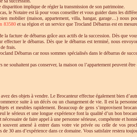
de sa succession.
te disparition implique de régler la transmission de son patrimoine.
 cas, le Notaire est là pour vous conseiller et vous guider dans les diffé
n bien mobilier (maison, appartement, villa, hangar, garage…) nous p
in 83580
et sa région et un service que Trocland Débarras est en mesure
 la facture de débarras grâce aux actifs de la succession. Dès que vou
r effectuer le débarras. Dès que le débarras est terminé, nous envoyon
de frais.
cland Débarras car nous sommes spécialisés dans le débarras de successi
tiers ne souhaitent pas conserver, la maison ou l’appartement peuvent êt
s avez des objets à vendre. Le Brocanteur effectue également bien d’au
 commerce suite à un décès ou un changement de vie. Il est la personne 
objets et meubles rapidement. Beaucoup de gens s’improvisent brocan
eul le sérieux et une longue expérience font la qualité d’un bon brocan
t nécessaire de faire appel à une personne sérieuse, compétente et honnê
st souvent amené à entrer dans votre vie privée ou celle de vos proc
 de 30 ans d’expérience dans ce domaine. Vous satisfaire restera toujour