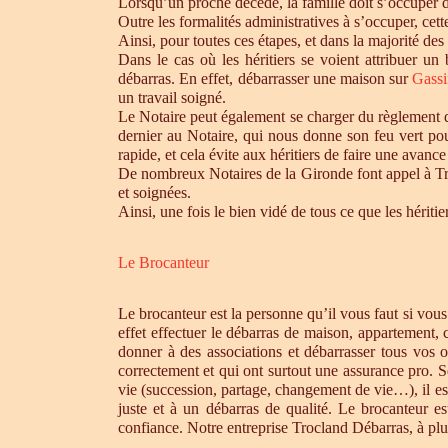
Lorsqu’un proche décède, la famille doit s’occuper 
Outre les formalités administratives à s’occuper, cet
Ainsi, pour toutes ces étapes, et dans la majorité des
Dans le cas où les héritiers se voient attribuer u
débarras. En effet, débarrasser une maison sur
Gass
un travail soigné.
Le Notaire peut également se charger du règlement de
dernier au Notaire, qui nous donne son feu vert pou
rapide, et cela évite aux héritiers de faire une avance 
De nombreux Notaires de la Gironde font appel à Tro
et soignées.
Ainsi, une fois le bien vidé de tous ce que les héri
Le Brocanteur
Le brocanteur est la personne qu’il vous faut si vou
effet effectuer le débarras de maison, appartement,
donner à des associations et débarrasser tous vos 
correctement et qui ont surtout une assurance pro. S
vie (succession, partage, changement de vie…), il es
juste et à un débarras de qualité. Le brocanteur e
confiance. Notre entreprise Trocland Débarras, à plus