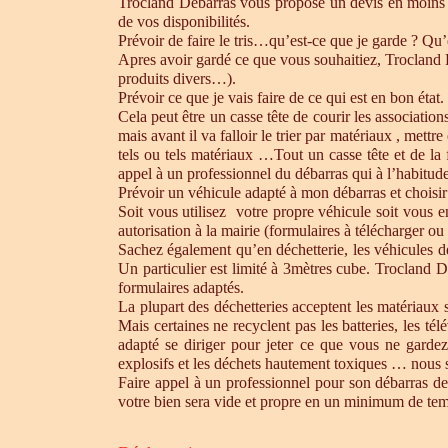
Trocland Débarras vous propose un devis en moins 
de vos disponibilités.
Prévoir de faire le tris…qu’est-ce que je garde ? Qu’
Apres avoir gardé ce que vous souhaitiez, Trocland Dé
produits divers…).
Prévoir ce que je vais faire de ce qui est en bon état. 
Cela peut être un casse tête de courir les association
mais avant il va falloir le trier par matériaux , mett
tels ou tels matériaux …Tout un casse tête et de la
appel à un professionnel du débarras qui à l’habitude 
Prévoir un véhicule adapté à mon débarras et choisir
Soit vous utilisez votre propre véhicule soit vous 
autorisation à la mairie (formulaires à télécharger o
Sachez également qu’en déchetterie, les véhicules d
Un particulier est limité à 3mètres cube. Trocland D
formulaires adaptés.
La plupart des déchetteries acceptent les matériaux s
Mais certaines ne recyclent pas les batteries, les t
adapté se diriger pour jeter ce que vous ne gardez
explosifs et les déchets hautement toxiques … nous 
Faire appel à un professionnel pour son débarras de
votre bien sera vide et propre en un minimum de te