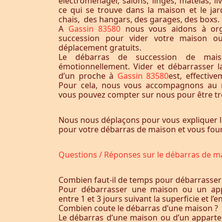
électroménager, salons, linges, matelas, liv
ce qui se trouve dans la maison et le jardi
chais, des hangars, des garages, des boxs.
A
Gassin 83580
nous vous aidons à org
succession pour vider votre maison o
déplacement gratuits.
Le débarras de succession de maiso
émotionnellement. Vider et débarrasser 
d’un proche à
Gassin 83580
est, effectiv
Pour cela, nous vous accompagnons au m
vous pouvez compter sur nous pour être trè
Nous nous déplaçons pour vous expliquer l
pour votre débarras de maison et vous fourn
Questions / Réponses sur le débarras de m
Combien faut-il de temps pour débarrasser
Pour débarrasser une maison ou un app
entre 1 et 3 jours suivant la superficie et 
Combien coute le débarras d’une maison ?
Le débarras d’une maison ou d’un appart