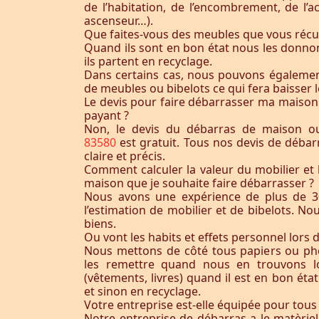
de l’habitation, de l’encombrement, de l’acc
ascenseur…).
Que faites-vous des meubles que vous récu
Quand ils sont en bon état nous les donnon
ils partent en recyclage.
Dans certains cas, nous pouvons égaleme
de meubles ou bibelots ce qui fera baisser l
Le devis pour faire débarrasser ma maison
payant ?
Non, le devis du débarras de maison 
83580
est gratuit. Tous nos devis de débar
claire et précis.
Comment calculer la valeur du mobilier et 
maison que je souhaite faire débarrasser ?
Nous avons une expérience de plus de 3
l’estimation de mobilier et de bibelots. N
biens.
Ou vont les habits et effets personnel lors 
Nous mettons de côté tous papiers ou ph
les remettre quand nous en trouvons lo
(vêtements, livres) quand il est en bon éta
et sinon en recyclage.
Votre entreprise est-elle équipée pour tous
Notre entreprise de débarras a le matèrie