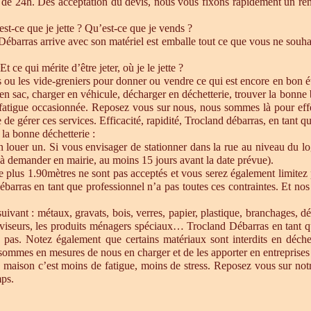
de 24h. Dés acceptation du devis, nous vous fixons rapidement un ren
est-ce que je jette ? Qu’est-ce que je vends ?
barras arrive avec son matériel est emballe tout ce que vous ne souhait
Et ce qui mérite d’être jeter, où je le jette ?
s ou les vide-greniers pour donner ou vendre ce qui est encore en bon état
re en sac, charger en véhicule, décharger en déchetterie, trouver la bonn
 fatigue occasionnée. Reposez vous sur nous, nous sommes là pour effect
de gérer ces services. Efficacité, rapidité, Trocland débarras, en tant q
 la bonne déchetterie :
en louer un. Si vous envisager de stationner dans la rue au niveau du l
u à demander en mairie, au moins 15 jours avant la date prévue).
e plus 1.90mètres ne sont pas acceptés et vous serez également limitez 
ébarras en tant que professionnel n’a pas toutes ces contraintes. Et n
uivant : métaux, gravats, bois, verres, papier, plastique, branchages, dé
éléviseurs, les produits ménagers spéciaux… Trocland Débarras en tant 
 pas. Notez également que certains matériaux sont interdits en déche
sommes en mesures de nous en charger et de les apporter en entreprises 
 maison c’est moins de fatigue, moins de stress. Reposez vous sur notre
mps.