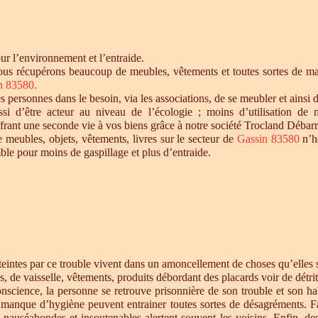
r l’environnement et l’entraide.
ous récupérons beaucoup de meubles, vêtements et toutes sortes de maté
n 83580.
personnes dans le besoin, via les associations, de se meubler et ainsi d
si d’être acteur au niveau de l’écologie ; moins d’utilisation de 
offrant une seconde vie à vos biens grâce à notre société Trocland Débarr
e meubles, objets, vêtements, livres sur le secteur de
Gassin 83580
n’h
ble pour moins de gaspillage et plus d’entraide.
intes par ce trouble vivent dans un amoncellement de choses qu’elles st
s, de vaisselle, vêtements, produits débordant des placards voir de détrit
cience, la personne se retrouve prisonnière de son trouble et son habi
e manque d’hygiène peuvent entrainer toutes sortes de désagréments. F
s nauséabondes et insoutenables alertent souvent les voisins. Enfin, de