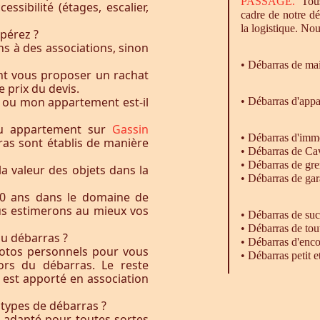
PASSAGE.
Tous
essibilité (étages, escalier,
cadre de notre d
la logistique. Nou
pérez ?
s à des associations, sinon
•
Débarras
de ma
nt vous proposer un rachat
e prix du devis.
 ou mon appartement est-il
• Débarras d'app
ou appartement sur
Gassin
•
Débarras
d'imm
ras sont établis de manière
•
Débarras
de Ca
•
Débarras
de gre
la valeur des objets dans la
•
Débarras
de gar
0 ans dans le domaine de
ous estimerons au mieux vos
• Débarras de su
• Débarras de tou
du débarras ?
• Débarras d'enc
otos personnels pour vous
• Débarras petit 
rs du débarras. Le reste
t est apporté en association
 types de débarras ?
l adapté pour toutes sortes