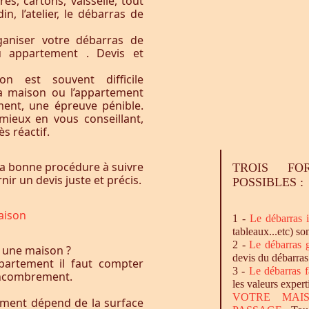
res, cartons, vaisselle, tout
n, l’atelier, le débarras de
aniser votre débarras de
u appartement . Devis et
n est souvent difficile
la maison ou l’appartement
ement, une épreuve pénible.
ieux en vous conseillant,
s réactif.
a bonne procédure à suivre
TROIS FO
ir un devis juste et précis.
POSSIBLES :
aison
1 -
Le
débarras
i
tableaux...etc) so
2 -
Le
débarras
g
 une maison ?
devis du débarras
artement il faut compter
3 -
Le
débarras
f
l’encombrement.
les valeurs expert
VOTRE MAI
ement dépend de la surface