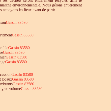
 les déchets seront entièrement recyclés dans le
émarche environnementale. Nous gérons entièrement
s nettoyons les lieux avant de partir.
ison
Gassin 83580
artement
Gassin 83580
euble
Gassin 83580
ve
Gassin 83580
nier
Gassin 83580
age
Gassin 83580
ccession
Gassin 83580
t locaux
Gassin 83580
ombrants
Gassin 83580
et gros volume
Gassin 83580