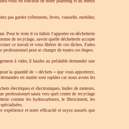
dez-vous en fonction de notre planning et au mieux
ez pas garder (vêtements, livres, vaisselle, mobilier,
. Pour le reste il va falloir l’apporter en déchetterie
e benne de recyclage, savoir quelle déchetterie accepte
uer ce travail et vous libérer de ces tâches. Faites
ue professionnel peut se charger de toutes ces étapes.
ogement à vider, il faudra au préalable demander une
pour la quantité de « déchets » que vous apporterez.
os demandes en mairie sont rapides car nous avons les
chets électriques et électroniques, huiles de moteurs.
que professionnel saura vers quel centre de recyclage
tterie comme les hydrocarbures, le fibrociment, les
spécialisées.
 expérience et notre efficacité et soyez assurés que