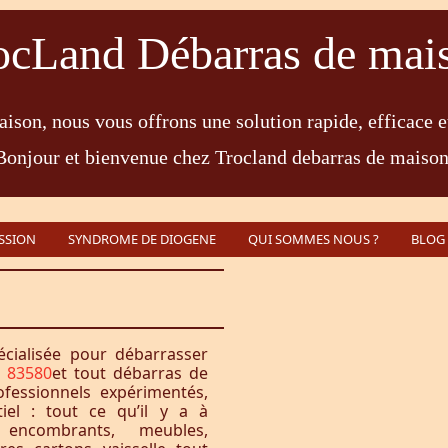
ocLand Débarras de mai
ison, nous vous offrons une solution rapide, efficace e
Bonjour et bienvenue chez Trocland debarras de maison
SSION
SYNDROME DE DIOGENE
QUI SOMMES NOUS ?
BLOG
écialisée pour débarrasser
n 83580
et tout débarras de
fessionnels expérimentés,
iel : tout ce qu’il y a à
encombrants, meubles,