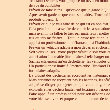
Trocland Débarras vous propose un devis en moins 
de vos disponibilités.
Prévoir de faire le tris…qu’est-ce que je garde ? Qu’
Apres avoir gardé ce que vous souhaitiez, Trocland Dé
produits divers…).
Prévoir ce que je vais faire de ce qui est en bon état. 
Cela peut être un casse tête de courir les association
mais avant il va falloir le trier par matériaux , mett
tels ou tels matériaux …Tout un casse tête et de la
appel à un professionnel du débarras qui à l’habitude 
Prévoir un véhicule adapté à mon débarras et choisir
Soit vous utilisez votre propre véhicule soit vous 
autorisation à la mairie (formulaires à télécharger o
Sachez également qu’en déchetterie, les véhicules d
Un particulier est limité à 3mètres cube. Trocland D
formulaires adaptés.
La plupart des déchetteries acceptent les matériaux s
Mais certaines ne recyclent pas les batteries, les t
adapté se diriger pour jeter ce que vous ne gardez
explosifs et les déchets hautement toxiques … nous 
Faire appel à un professionnel pour son débarras de
votre bien sera vide et propre en un minimum de te