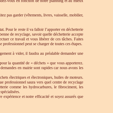
dez-vous en fonction de notre planning et au mieux
ez pas garder (vêtements, livres, vaisselle, mobilier,
. Pour le reste il va falloir l’apporter en déchetterie
e benne de recyclage, savoir quelle déchetterie accepte
uer ce travail et vous libérer de ces tâches. Faites
ue professionnel peut se charger de toutes ces étapes.
ogement à vider, il faudra au préalable demander une
pour la quantité de « déchets » que vous apporterez.
os demandes en mairie sont rapides car nous avons les
chets électriques et électroniques, huiles de moteurs.
que professionnel saura vers quel centre de recyclage
tterie comme les hydrocarbures, le fibrociment, les
spécialisées.
 expérience et notre efficacité et soyez assurés que