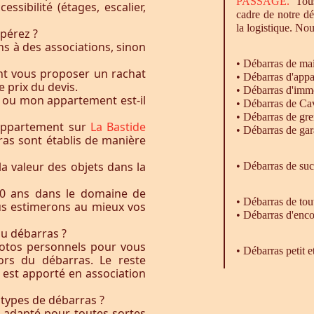
PASSAGE.
Tous
essibilité (étages, escalier,
cadre de notre d
la logistique. Nou
pérez ?
s à des associations, sinon
•
Débarras
de ma
nt vous proposer un rachat
•
Débarras
d'appa
e prix du devis.
•
Débarras
d'imm
 ou mon appartement est-il
•
Débarras
de Ca
•
Débarras
de gre
 appartement sur
La Bastide
•
Débarras
de gar
ras sont établis de manière
la valeur des objets dans la
• Débarras de su
0 ans dans le domaine de
•
Débarras
de tou
ous estimerons au mieux vos
•
Débarras
d'enco
du débarras ?
otos personnels pour vous
• Débarras petit 
rs du débarras. Le reste
t est apporté en association
 types de débarras ?
l adapté pour toutes sortes