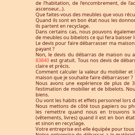
de l’habitation, de l’encombrement, de l’acc
ascenseur…).
Que faites-vous des meubles que vous récu
Quand ils sont en bon état nous les donnon
ils partent en recyclage.
Dans certains cas, nous pouvons égaleme
de meubles ou bibelots ce qui fera baisser l
Le devis pour faire débarrasser ma maison
payant ?
Non, le devis du débarras de maison ou
83840
est gratuit. Tous nos devis de débar
claire et précis.
Comment calculer la valeur du mobilier et 
maison que je souhaite faire débarrasser ?
Nous avons une expérience de plus de 3
l’estimation de mobilier et de bibelots. N
biens.
Ou vont les habits et effets personnel lors 
Nous mettons de côté tous papiers ou ph
les remettre quand nous en trouvons lo
(vêtements, livres) quand il est en bon éta
et sinon en recyclage.
Votre entreprise est-elle équipée pour tous
Notre entreprise de débarras a le matèrie