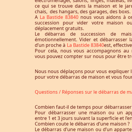
électroménager, salons, linges, matelas, liv
ce qui se trouve dans la maison et le jardi
chais, des hangars, des garages, des boxs.
A
La Bastide 83840
nous vous aidons à or
succession pour vider votre maison o
déplacement gratuits.
Le débarras de succession de maiso
émotionnellement. Vider et débarrasser 
d’un proche à
La Bastide 83840
est, effecti
Pour cela, nous vous accompagnons au m
vous pouvez compter sur nous pour être trè
Nous nous déplaçons pour vous expliquer l
pour votre débarras de maison et vous fourn
Questions / Réponses sur le débarras de m
Combien faut-il de temps pour débarrasser
Pour débarrasser une maison ou un app
entre 1 et 3 jours suivant la superficie et 
Combien coute le débarras d’une maison ?
Le débarras d’une maison ou d’un appart