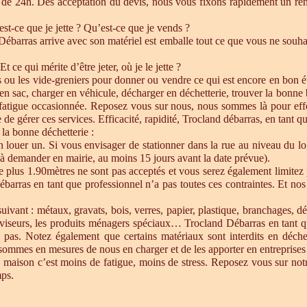
de 24h. Dés acceptation du devis, nous vous fixons rapidement un ren
est-ce que je jette ? Qu’est-ce que je vends ?
barras arrive avec son matériel est emballe tout ce que vous ne souhait
Et ce qui mérite d’être jeter, où je le jette ?
s ou les vide-greniers pour donner ou vendre ce qui est encore en bon état
re en sac, charger en véhicule, décharger en déchetterie, trouver la bonn
 fatigue occasionnée. Reposez vous sur nous, nous sommes là pour effect
de gérer ces services. Efficacité, rapidité, Trocland débarras, en tant q
 la bonne déchetterie :
en louer un. Si vous envisager de stationner dans la rue au niveau du l
u à demander en mairie, au moins 15 jours avant la date prévue).
e plus 1.90mètres ne sont pas acceptés et vous serez également limitez 
ébarras en tant que professionnel n’a pas toutes ces contraintes. Et n
uivant : métaux, gravats, bois, verres, papier, plastique, branchages, dé
éléviseurs, les produits ménagers spéciaux… Trocland Débarras en tant 
 pas. Notez également que certains matériaux sont interdits en déche
sommes en mesures de nous en charger et de les apporter en entreprises 
 maison c’est moins de fatigue, moins de stress. Reposez vous sur notre
mps.