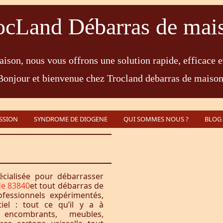
ocLand Débarras de mai
ison, nous vous offrons une solution rapide, efficace e
Bonjour et bienvenue chez Trocland debarras de maison
SSION
SYNDROME DE DIOGENE
QUI SOMMES NOUS ?
BLOG
écialisée pour débarrasser
de 83840
et tout débarras de
fessionnels expérimentés,
iel : tout ce qu’il y a à
encombrants, meubles,