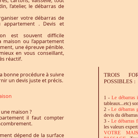
res, cartons, vaisselle, tout
n, l’atelier, le débarras de
ganiser votre débarras de
u appartement . Devis et
n est souvent difficile
la maison ou l’appartement
vement, une épreuve pénible.
ieux en vous conseillant,
s réactif.
a bonne procédure à suivre
TROIS FO
ir un devis juste et précis.
POSSIBLES :
aison
1 -
Le
débarras
i
tableaux...etc) so
2 -
Le
débarras
g
 une maison ?
devis du débarras
artement il faut compter
3 -
Le
débarras
f
l’encombrement.
les valeurs expert
VOTRE MAI
ement dépend de la surface