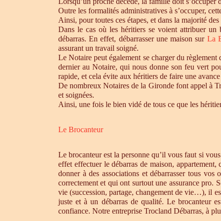
Lorsqu’un proche décède, la famille doit s’occuper 
Outre les formalités administratives à s’occuper, cet
Ainsi, pour toutes ces étapes, et dans la majorité des
Dans le cas où les héritiers se voient attribuer u
débarras. En effet, débarrasser une maison sur
La 
assurant un travail soigné.
Le Notaire peut également se charger du règlement de
dernier au Notaire, qui nous donne son feu vert pou
rapide, et cela évite aux héritiers de faire une avance 
De nombreux Notaires de la Gironde font appel à Tro
et soignées.
Ainsi, une fois le bien vidé de tous ce que les héri
Le Brocanteur
Le brocanteur est la personne qu’il vous faut si vou
effet effectuer le débarras de maison, appartement,
donner à des associations et débarrasser tous vos 
correctement et qui ont surtout une assurance pro. S
vie (succession, partage, changement de vie…), il es
juste et à un débarras de qualité. Le brocanteur e
confiance. Notre entreprise Trocland Débarras, à plus