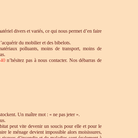
ériel divers et variés, ce qui nous permet d’en faire
’acquérir du mobilier et des bibelots.
matériaux polluants, moins de transport, moins de
as.
840
n’hésitez pas à nous contacter. Nos débarras de
ockent. Un maître mot : « ne pas jeter ».
us.
tat peut vite devenir un soucis pour elle et pour le
aire le ménage devient impossible alors moisissures,
s risques d’incendie et de maladies sont également à