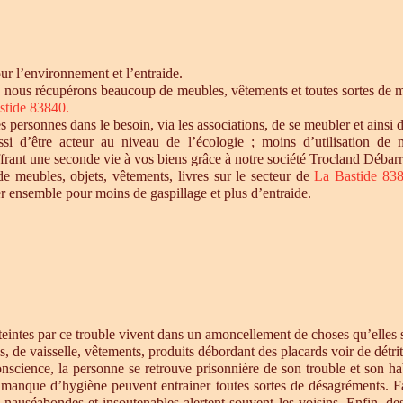
r l’environnement et l’entraide.
, nous récupérons beaucoup de meubles, vêtements et toutes sortes de mat
stide 83840.
personnes dans le besoin, via les associations, de se meubler et ainsi d
si d’être acteur au niveau de l’écologie ; moins d’utilisation de 
offrant une seconde vie à vos biens grâce à notre société Trocland Débarr
de meubles, objets, vêtements, livres sur le secteur de
La Bastide 83
r ensemble pour moins de gaspillage et plus d’entraide.
intes par ce trouble vivent dans un amoncellement de choses qu’elles st
s, de vaisselle, vêtements, produits débordant des placards voir de détrit
cience, la personne se retrouve prisonnière de son trouble et son habi
e manque d’hygiène peuvent entrainer toutes sortes de désagréments. F
s nauséabondes et insoutenables alertent souvent les voisins. Enfin, de