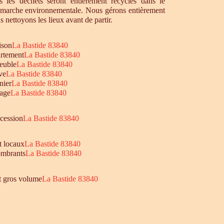
 les déchets seront entièrement recyclés dans le
émarche environnementale. Nous gérons entièrement
s nettoyons les lieux avant de partir.
ison
La Bastide 83840
rtement
La Bastide 83840
euble
La Bastide 83840
ve
La Bastide 83840
nier
La Bastide 83840
age
La Bastide 83840
ccession
La Bastide 83840
t locaux
La Bastide 83840
mbrants
La Bastide 83840
et gros volume
La Bastide 83840