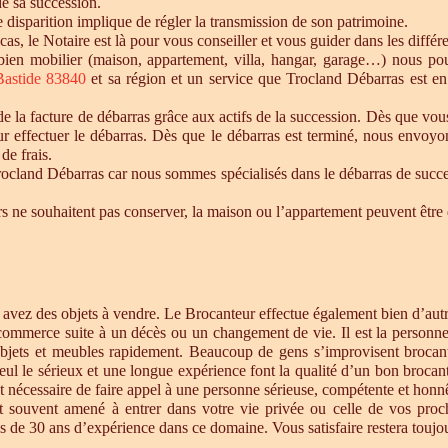
de sa succession.
te disparition implique de régler la transmission de son patrimoine.
 cas, le Notaire est là pour vous conseiller et vous guider dans les diffé
n bien mobilier (maison, appartement, villa, hangar, garage…) nous p
Bastide 83840
et sa région et un service que Trocland Débarras est e
 la facture de débarras grâce aux actifs de la succession. Dès que vou
r effectuer le débarras. Dès que le débarras est terminé, nous envoyon
de frais.
cland Débarras car nous sommes spécialisés dans le débarras de successi
tiers ne souhaitent pas conserver, la maison ou l’appartement peuvent êt
s avez des objets à vendre. Le Brocanteur effectue également bien d’au
 commerce suite à un décès ou un changement de vie. Il est la personne 
objets et meubles rapidement. Beaucoup de gens s’improvisent brocan
eul le sérieux et une longue expérience font la qualité d’un bon brocan
t nécessaire de faire appel à une personne sérieuse, compétente et honnê
st souvent amené à entrer dans votre vie privée ou celle de vos proc
 de 30 ans d’expérience dans ce domaine. Vous satisfaire restera toujour