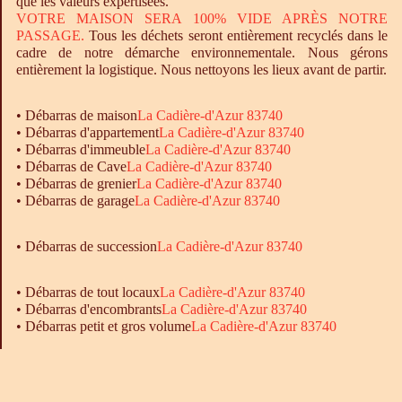
que les valeurs expertisées.
VOTRE MAISON SERA 100% VIDE APRÈS NOTRE
PASSAGE.
Tous les déchets seront entièrement recyclés dans le
cadre de notre démarche environnementale. Nous gérons
entièrement la logistique. Nous nettoyons les lieux avant de partir.
•
Débarras
de maison
La Cadière-d'Azur 83740
•
Débarras
d'appartement
La Cadière-d'Azur 83740
•
Débarras
d'immeuble
La Cadière-d'Azur 83740
•
Débarras
de Cave
La Cadière-d'Azur 83740
•
Débarras
de grenier
La Cadière-d'Azur 83740
•
Débarras
de garage
La Cadière-d'Azur 83740
• Débarras de succession
La Cadière-d'Azur 83740
•
Débarras
de tout locaux
La Cadière-d'Azur 83740
•
Débarras
d'encombrants
La Cadière-d'Azur 83740
•
Débarras
petit et gros volume
La Cadière-d'Azur 83740