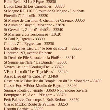
Belin Beliet ZI La RÈgue -33830
Lugos Lieu dit Les Camblanes - 33830
St Magne RD 110 E8 route de St Magne - Louchats
Pineuilh ZI Pineuilh - 33220
St Magne de Castillon 4, chemin de Cazeaux-33350
St Aubin de Blaye 9, Moxenne - 33820
St Gervais 1, Zone d'activitÈs - 33240
St Mariens 2 bis Tessonneau - 33620
St Paul 2, Tigreau - 33390
Coutras ZI d'Eygretteau - 33230
Les Eglisottes Lieu dit " le bois du sourd" - 33230
Libourne 193, avenue Epinette
St Denis de Pile 8, route de la PiniËre - 33910
St Seurin-sur-l'Isle " La Brande" - 33660
Vayres Lieu dit "BouluguËte" - 33870
VÈrac Lieu dit "Les TeychËres" - 33240
Arsac Lieu dit "la Cabane"- 33460
Castelnau MÈdoc Rte du Temple lieu dit "le Mont d'or"-33480
Cussac Fort MÈdoc Moulin de Bayron - 33460
Saumos Route du temple - 33680 Non encore ouverte
Pompignac 19, Av du PÈrigord - 33370
Petit Palais et Cornemps 2, Bois Redons - 33570
Cissac MÈdoc Route de Pauillac - 33250
Hourtin Garthieu - 33990