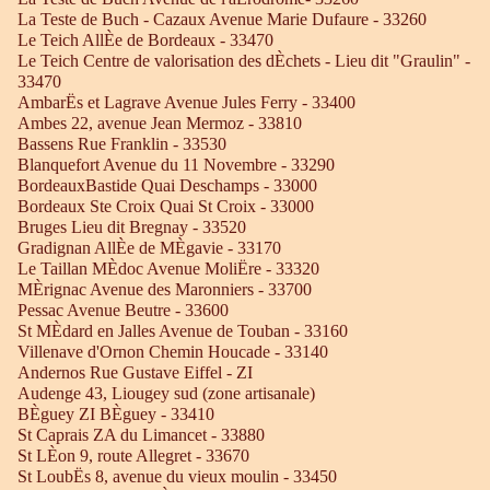
La Teste de Buch - Cazaux Avenue Marie Dufaure - 33260
Le Teich AllÈe de Bordeaux - 33470
Le Teich Centre de valorisation des dÈchets - Lieu dit "Graulin" -
33470
AmbarËs et Lagrave Avenue Jules Ferry - 33400
Ambes 22, avenue Jean Mermoz - 33810
Bassens Rue Franklin - 33530
Blanquefort Avenue du 11 Novembre - 33290
BordeauxBastide Quai Deschamps - 33000
Bordeaux Ste Croix Quai St Croix - 33000
Bruges Lieu dit Bregnay - 33520
Gradignan AllÈe de MÈgavie - 33170
Le Taillan MÈdoc Avenue MoliËre - 33320
MÈrignac Avenue des Maronniers - 33700
Pessac Avenue Beutre - 33600
St MÈdard en Jalles Avenue de Touban - 33160
Villenave d'Ornon Chemin Houcade - 33140
Andernos Rue Gustave Eiffel - ZI
Audenge 43, Liougey sud (zone artisanale)
BÈguey ZI BÈguey - 33410
St Caprais ZA du Limancet - 33880
St LÈon 9, route Allegret - 33670
St LoubËs 8, avenue du vieux moulin - 33450