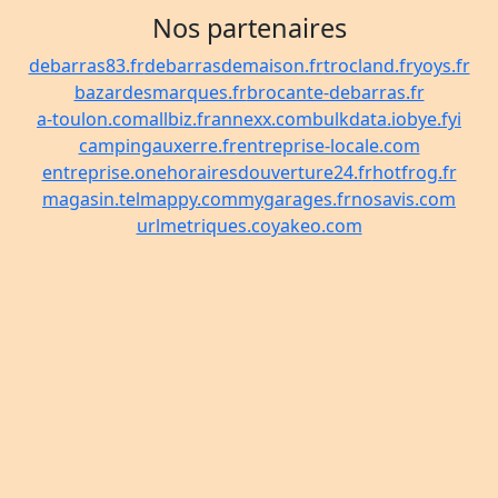
Nos partenaires
debarras83.fr
debarrasdemaison.fr
trocland.fr
yoys.fr
bazardesmarques.fr
brocante-debarras.fr
a-toulon.com
allbiz.fr
annexx.com
bulkdata.io
bye.fyi
campingauxerre.fr
entreprise-locale.com
entreprise.one
horairesdouverture24.fr
hotfrog.fr
magasin.tel
mappy.com
mygarages.fr
nosavis.com
urlmetriques.co
yakeo.com