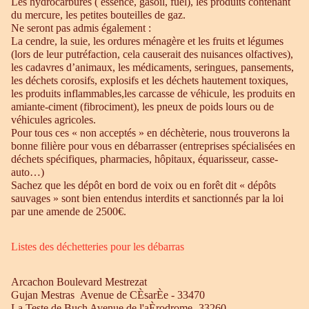
Les hydrocarbures ( essence, gasoil, fuel), les produits contenant
du mercure, les petites bouteilles de gaz.
Ne seront pas admis également :
La cendre, la suie, les ordures ménagère et les fruits et légumes
(lors de leur putréfaction, cela causerait des nuisances olfactives),
les cadavres d’animaux, les médicaments, seringues, pansements,
les déchets corosifs, explosifs et les déchets hautement toxiques,
les produits inflammables,les carcasse de véhicule, les produits en
amiante-ciment (fibrociment), les pneux de poids lours ou de
véhicules agricoles.
Pour tous ces « non acceptés » en déchèterie, nous trouverons la
bonne filière pour vous en débarrasser (entreprises spécialisées en
déchets spécifiques, pharmacies, hôpitaux, équarisseur, casse-
auto…)
Sachez que les dépôt en bord de voix ou en forêt dit « dépôts
sauvages » sont bien entendus interdits et sanctionnés par la loi
par une amende de 2500€.
Listes des déchetteries pour les débarras
Arcachon Boulevard Mestrezat
Gujan Mestras Avenue de CÈsarÈe - 33470
La Teste de Buch Avenue de l'aÈrodrome- 33260