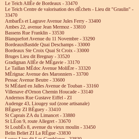
Le Teich AllÈe de Bordeaux - 33470
Le Teich Centre de valorisation des dÈchets - Lieu dit "Graulin" -
33470
AmbarËs et Lagrave Avenue Jules Ferry - 33400
Ambes 22, avenue Jean Mermoz - 33810
Bassens Rue Franklin - 33530
Blanquefort Avenue du 11 Novembre - 33290
BordeauxBastide Quai Deschamps - 33000
Bordeaux Ste Croix Quai St Croix - 33000
Bruges Lieu dit Bregnay - 33520
Gradignan AllÈe de MÈgavie - 33170
Le Taillan MÈdoc Avenue MoliËre - 33320
MÈrignac Avenue des Maronniers - 33700
Pessac Avenue Beutre - 33600
St MÈdard en Jalles Avenue de Touban - 33160
Villenave d'Ornon Chemin Houcade - 33140
Andernos Rue Gustave Eiffel - ZI
Audenge 43, Liougey sud (zone artisanale)
BÈguey ZI BÈguey - 33410
St Caprais ZA du Limancet - 33880
St LÈon 9, route Allegret - 33670
St LoubËs 8, avenue du vieux moulin - 33450
Belin Beliet ZI La RÈgue -33830
Lugos Lieu dit Les Camblanes - 33830