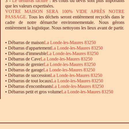
3 -
Le
débarras
facturé
: les coûts du devis sont plus importants
que les valeurs expertisées.
VOTRE MAISON SERA 100% VIDE APRÈS NOTRE
PASSAGE.
Tous les déchets seront entièrement recyclés dans le
cadre de notre démarche environnementale. Nous gérons
entièrement la logistique. Nous nettoyons les lieux avant de partir.
•
Débarras
de maison
La Londe-les-Maures 83250
•
Débarras
d'appartement
La Londe-les-Maures 83250
•
Débarras
d'immeuble
La Londe-les-Maures 83250
•
Débarras
de Cave
La Londe-les-Maures 83250
•
Débarras
de grenier
La Londe-les-Maures 83250
•
Débarras
de garage
La Londe-les-Maures 83250
• Débarras de succession
La Londe-les-Maures 83250
•
Débarras
de tout locaux
La Londe-les-Maures 83250
•
Débarras
d'encombrants
La Londe-les-Maures 83250
•
Débarras
petit et gros volume
La Londe-les-Maures 83250