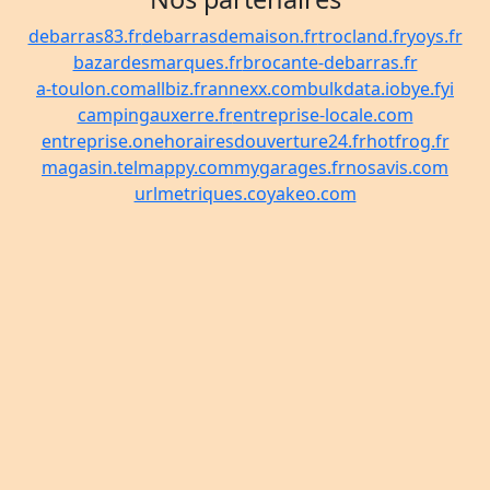
debarras83.fr
debarrasdemaison.fr
trocland.fr
yoys.fr
bazardesmarques.fr
brocante-debarras.fr
a-toulon.com
allbiz.fr
annexx.com
bulkdata.io
bye.fyi
campingauxerre.fr
entreprise-locale.com
entreprise.one
horairesdouverture24.fr
hotfrog.fr
magasin.tel
mappy.com
mygarages.fr
nosavis.com
urlmetriques.co
yakeo.com