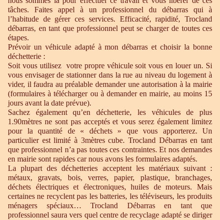
nous sommes là pour effectuer ce travail et vous libérer de ces
tâches. Faites appel à un professionnel du débarras qui à
l’habitude de gérer ces services. Efficacité, rapidité, Trocland
débarras, en tant que professionnel peut se charger de toutes ces
étapes.
Prévoir un véhicule adapté à mon débarras et choisir la bonne
déchetterie :
Soit vous utilisez votre propre véhicule soit vous en louer un. Si
vous envisager de stationner dans la rue au niveau du logement à
vider, il faudra au préalable demander une autorisation à la mairie
(formulaires à télécharger ou à demander en mairie, au moins 15
jours avant la date prévue).
Sachez également qu’en déchetterie, les véhicules de plus
1.90mètres ne sont pas acceptés et vous serez également limitez
pour la quantité de « déchets » que vous apporterez. Un
particulier est limité à 3mètres cube. Trocland Débarras en tant
que professionnel n’a pas toutes ces contraintes. Et nos demandes
en mairie sont rapides car nous avons les formulaires adaptés.
La plupart des déchetteries acceptent les matériaux suivant :
métaux, gravats, bois, verres, papier, plastique, branchages,
déchets électriques et électroniques, huiles de moteurs. Mais
certaines ne recyclent pas les batteries, les téléviseurs, les produits
ménagers spéciaux… Trocland Débarras en tant que
professionnel saura vers quel centre de recyclage adapté se diriger