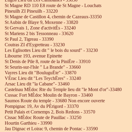
St Magne RD 110 E8 route de St Magne - Louchats
Pineuilh ZI Pineuilh - 33220
St Magne de Castillon 4, chemin de Cazeaux-33350
St Aubin de Blaye 9, Moxenne - 33820
St Gervais 1, Zone d'activitÈs - 33240
St Mariens 2 bis Tessonneau - 33620
St Paul 2, Tigreau - 33390
Coutras ZI d'Eygretteau - 33230
Les Eglisottes Lieu dit " le bois du sourd" - 33230
Libourne 193, avenue Epinette
St Denis de Pile 8, route de la PiniËre - 33910
St Seurin-sur-l'Isle " La Brande" - 33660
Vayres Lieu dit "BouluguËte" - 33870
VÈrac Lieu dit "Les TeychËres" - 33240
Arsac Lieu dit "la Cabane"- 33460
Castelnau MÈdoc Rte du Temple lieu dit "le Mont d'or"-33480
Cussac Fort MÈdoc Moulin de Bayron - 33460
Saumos Route du temple - 33680 Non encore ouverte
Pompignac 19, Av du PÈrigord - 33370
Petit Palais et Cornemps 2, Bois Redons - 33570
Cissac MÈdoc Route de Pauillac - 33250
Hourtin Garthieu - 33990
Jau Dignac et Loirac 9, chemin de Pontac - 33590