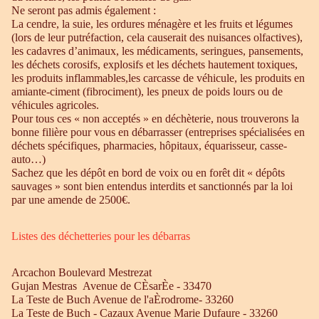
Ne seront pas admis également :
La cendre, la suie, les ordures ménagère et les fruits et légumes
(lors de leur putréfaction, cela causerait des nuisances olfactives),
les cadavres d’animaux, les médicaments, seringues, pansements,
les déchets corosifs, explosifs et les déchets hautement toxiques,
les produits inflammables,les carcasse de véhicule, les produits en
amiante-ciment (fibrociment), les pneux de poids lours ou de
véhicules agricoles.
Pour tous ces « non acceptés » en déchèterie, nous trouverons la
bonne filière pour vous en débarrasser (entreprises spécialisées en
déchets spécifiques, pharmacies, hôpitaux, équarisseur, casse-
auto…)
Sachez que les dépôt en bord de voix ou en forêt dit « dépôts
sauvages » sont bien entendus interdits et sanctionnés par la loi
par une amende de 2500€.
Listes des déchetteries pour les débarras
Arcachon Boulevard Mestrezat
Gujan Mestras Avenue de CÈsarÈe - 33470
La Teste de Buch Avenue de l'aÈrodrome- 33260
La Teste de Buch - Cazaux Avenue Marie Dufaure - 33260