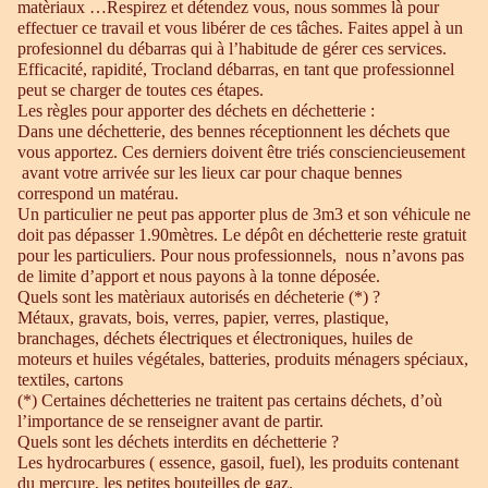
matèriaux …Respirez et détendez vous, nous sommes là pour
effectuer ce travail et vous libérer de ces tâches. Faites appel à un
profesionnel du débarras qui à l’habitude de gérer ces services.
Efficacité, rapidité, Trocland débarras, en tant que professionnel
peut se charger de toutes ces étapes.
Les règles pour apporter des déchets en déchetterie :
Dans une déchetterie, des bennes réceptionnent les déchets que
vous apportez. Ces derniers doivent être triés consciencieusement
avant votre arrivée sur les lieux car pour chaque bennes
correspond un matérau.
Un particulier ne peut pas apporter plus de 3m3 et son véhicule ne
doit pas dépasser 1.90mètres. Le dépôt en déchetterie reste gratuit
pour les particuliers. Pour nous professionnels, nous n’avons pas
de limite d’apport et nous payons à la tonne déposée.
Quels sont les matèriaux autorisés en décheterie (*) ?
Métaux, gravats, bois, verres, papier, verres, plastique,
branchages, déchets électriques et électroniques, huiles de
moteurs et huiles végétales, batteries, produits ménagers spéciaux,
textiles, cartons
(*) Certaines déchetteries ne traitent pas certains déchets, d’où
l’importance de se renseigner avant de partir.
Quels sont les déchets interdits en déchetterie ?
Les hydrocarbures ( essence, gasoil, fuel), les produits contenant
du mercure, les petites bouteilles de gaz.