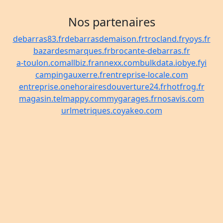
Nos partenaires
debarras83.fr
debarrasdemaison.fr
trocland.fr
yoys.fr
bazardesmarques.fr
brocante-debarras.fr
a-toulon.com
allbiz.fr
annexx.com
bulkdata.io
bye.fyi
campingauxerre.fr
entreprise-locale.com
entreprise.one
horairesdouverture24.fr
hotfrog.fr
magasin.tel
mappy.com
mygarages.fr
nosavis.com
urlmetriques.co
yakeo.com