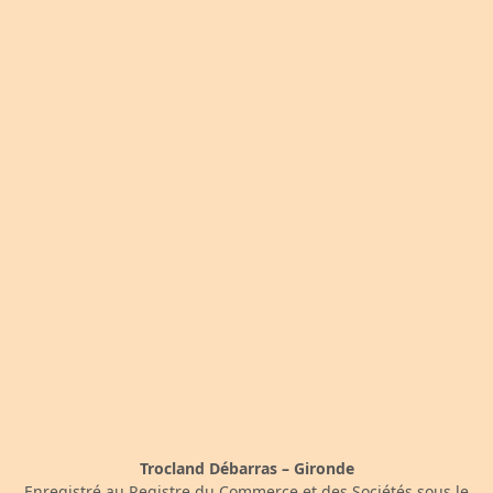
Trocland Débarras – Gironde
Enregistré au Registre du Commerce et des Sociétés sous le