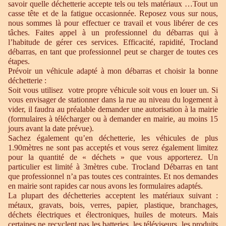
savoir quelle déchetterie accepte tels ou tels matériaux …Tout un
casse tête et de la fatigue occasionnée. Reposez vous sur nous,
nous sommes là pour effectuer ce travail et vous libérer de ces
tâches. Faites appel à un professionnel du débarras qui à
l’habitude de gérer ces services. Efficacité, rapidité, Trocland
débarras, en tant que professionnel peut se charger de toutes ces
étapes.
Prévoir un véhicule adapté à mon débarras et choisir la bonne
déchetterie :
Soit vous utilisez votre propre véhicule soit vous en louer un. Si
vous envisager de stationner dans la rue au niveau du logement à
vider, il faudra au préalable demander une autorisation à la mairie
(formulaires à télécharger ou à demander en mairie, au moins 15
jours avant la date prévue).
Sachez également qu’en déchetterie, les véhicules de plus
1.90mètres ne sont pas acceptés et vous serez également limitez
pour la quantité de « déchets » que vous apporterez. Un
particulier est limité à 3mètres cube. Trocland Débarras en tant
que professionnel n’a pas toutes ces contraintes. Et nos demandes
en mairie sont rapides car nous avons les formulaires adaptés.
La plupart des déchetteries acceptent les matériaux suivant :
métaux, gravats, bois, verres, papier, plastique, branchages,
déchets électriques et électroniques, huiles de moteurs. Mais
certaines ne recyclent pas les batteries, les téléviseurs, les produits