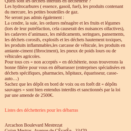
Quels sont les déchets interdits en déchetterie ?
Les hydrocarbures ( essence, gasoil, fuel), les produits contenant
du mercure, les petites bouteilles de gaz.
Ne seront pas admis également :
La cendre, la suie, les ordures ménagère et les fruits et légumes
(lors de leur putréfaction, cela causerait des nuisances olfactives),
les cadavres d’animaux, les médicaments, seringues, pansements,
les déchets corosifs, explosifs et les déchets hautement toxiques,
les produits inflammables,les carcasse de véhicule, les produits en
amiante-ciment (fibrociment), les pneux de poids lours ou de
véhicules agricoles.
Pour tous ces « non acceptés » en déchèterie, nous trouverons la
bonne filière pour vous en débarrasser (entreprises spécialisées en
déchets spécifiques, pharmacies, hôpitaux, équarisseur, casse-
auto…)
Sachez que les dépôt en bord de voix ou en forêt dit « dépôts
sauvages » sont bien entendus interdits et sanctionnés par la loi
par une amende de 2500€.
Listes des déchetteries pour les débarras
Arcachon Boulevard Mestrezat
Gujan Mestras Avenue de CÈsarÈe - 33470