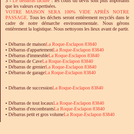
3 -
Le
débarras
facturé
: les coûts du devis sont plus importants
que les valeurs expertisées.
VOTRE MAISON SERA 100% VIDE APRÈS NOTRE
PASSAGE.
Tous les déchets seront entièrement recyclés dans le
cadre de notre démarche environnementale. Nous gérons
entièrement la logistique. Nous nettoyons les lieux avant de partir.
•
Débarras
de maison
La Roque-Esclapon 83840
•
Débarras
d'appartement
La Roque-Esclapon 83840
•
Débarras
d'immeuble
La Roque-Esclapon 83840
•
Débarras
de Cave
La Roque-Esclapon 83840
•
Débarras
de grenier
La Roque-Esclapon 83840
•
Débarras
de garage
La Roque-Esclapon 83840
• Débarras de succession
La Roque-Esclapon 83840
•
Débarras
de tout locaux
La Roque-Esclapon 83840
•
Débarras
d'encombrants
La Roque-Esclapon 83840
•
Débarras
petit et gros volume
La Roque-Esclapon 83840