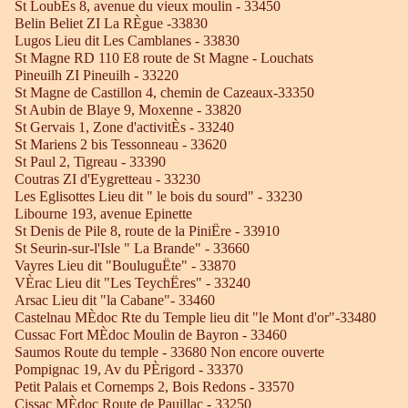
St LoubËs 8, avenue du vieux moulin - 33450
Belin Beliet ZI La RÈgue -33830
Lugos Lieu dit Les Camblanes - 33830
St Magne RD 110 E8 route de St Magne - Louchats
Pineuilh ZI Pineuilh - 33220
St Magne de Castillon 4, chemin de Cazeaux-33350
St Aubin de Blaye 9, Moxenne - 33820
St Gervais 1, Zone d'activitÈs - 33240
St Mariens 2 bis Tessonneau - 33620
St Paul 2, Tigreau - 33390
Coutras ZI d'Eygretteau - 33230
Les Eglisottes Lieu dit " le bois du sourd" - 33230
Libourne 193, avenue Epinette
St Denis de Pile 8, route de la PiniËre - 33910
St Seurin-sur-l'Isle " La Brande" - 33660
Vayres Lieu dit "BouluguËte" - 33870
VÈrac Lieu dit "Les TeychËres" - 33240
Arsac Lieu dit "la Cabane"- 33460
Castelnau MÈdoc Rte du Temple lieu dit "le Mont d'or"-33480
Cussac Fort MÈdoc Moulin de Bayron - 33460
Saumos Route du temple - 33680 Non encore ouverte
Pompignac 19, Av du PÈrigord - 33370
Petit Palais et Cornemps 2, Bois Redons - 33570
Cissac MÈdoc Route de Pauillac - 33250