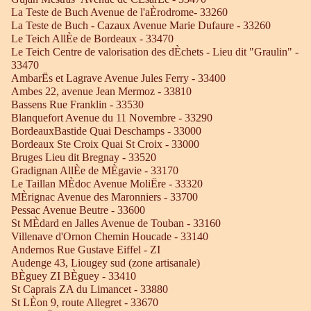
La Teste de Buch Avenue de l'aÈrodrome- 33260
La Teste de Buch - Cazaux Avenue Marie Dufaure - 33260
Le Teich AllÈe de Bordeaux - 33470
Le Teich Centre de valorisation des dÈchets - Lieu dit "Graulin" -
33470
AmbarËs et Lagrave Avenue Jules Ferry - 33400
Ambes 22, avenue Jean Mermoz - 33810
Bassens Rue Franklin - 33530
Blanquefort Avenue du 11 Novembre - 33290
BordeauxBastide Quai Deschamps - 33000
Bordeaux Ste Croix Quai St Croix - 33000
Bruges Lieu dit Bregnay - 33520
Gradignan AllÈe de MÈgavie - 33170
Le Taillan MÈdoc Avenue MoliËre - 33320
MÈrignac Avenue des Maronniers - 33700
Pessac Avenue Beutre - 33600
St MÈdard en Jalles Avenue de Touban - 33160
Villenave d'Ornon Chemin Houcade - 33140
Andernos Rue Gustave Eiffel - ZI
Audenge 43, Liougey sud (zone artisanale)
BÈguey ZI BÈguey - 33410
St Caprais ZA du Limancet - 33880
St LÈon 9, route Allegret - 33670