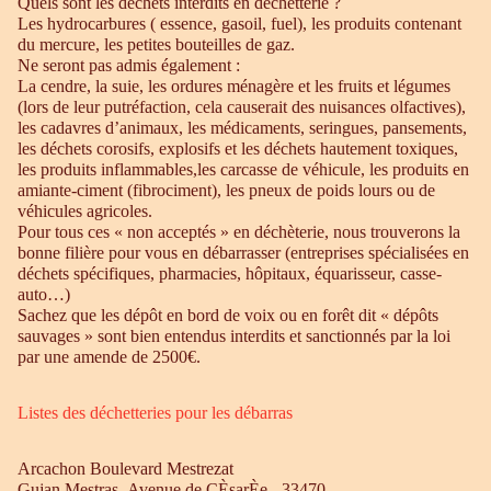
Quels sont les déchets interdits en déchetterie ?
Les hydrocarbures ( essence, gasoil, fuel), les produits contenant
du mercure, les petites bouteilles de gaz.
Ne seront pas admis également :
La cendre, la suie, les ordures ménagère et les fruits et légumes
(lors de leur putréfaction, cela causerait des nuisances olfactives),
les cadavres d’animaux, les médicaments, seringues, pansements,
les déchets corosifs, explosifs et les déchets hautement toxiques,
les produits inflammables,les carcasse de véhicule, les produits en
amiante-ciment (fibrociment), les pneux de poids lours ou de
véhicules agricoles.
Pour tous ces « non acceptés » en déchèterie, nous trouverons la
bonne filière pour vous en débarrasser (entreprises spécialisées en
déchets spécifiques, pharmacies, hôpitaux, équarisseur, casse-
auto…)
Sachez que les dépôt en bord de voix ou en forêt dit « dépôts
sauvages » sont bien entendus interdits et sanctionnés par la loi
par une amende de 2500€.
Listes des déchetteries pour les débarras
Arcachon Boulevard Mestrezat
Gujan Mestras Avenue de CÈsarÈe - 33470