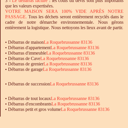
3 -
Le
débarras
facturé
: les coûts du devis sont plus importants
que les valeurs expertisées.
VOTRE MAISON SERA 100% VIDE APRÈS NOTRE
PASSAGE.
Tous les déchets seront entièrement recyclés dans le
cadre de notre démarche environnementale. Nous gérons
entièrement la logistique. Nous nettoyons les lieux avant de partir.
•
Débarras
de maison
La Roquebrussanne 83136
•
Débarras
d'appartement
La Roquebrussanne 83136
•
Débarras
d'immeuble
La Roquebrussanne 83136
•
Débarras
de Cave
La Roquebrussanne 83136
•
Débarras
de grenier
La Roquebrussanne 83136
•
Débarras
de garage
La Roquebrussanne 83136
• Débarras de succession
La Roquebrussanne 83136
•
Débarras
de tout locaux
La Roquebrussanne 83136
•
Débarras
d'encombrants
La Roquebrussanne 83136
•
Débarras
petit et gros volume
La Roquebrussanne 83136