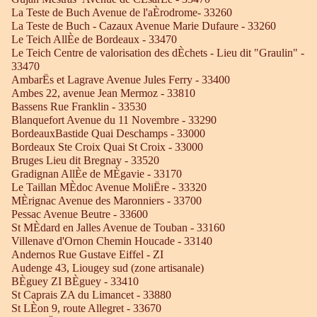
La Teste de Buch Avenue de l'aÈrodrome- 33260
La Teste de Buch - Cazaux Avenue Marie Dufaure - 33260
Le Teich AllÈe de Bordeaux - 33470
Le Teich Centre de valorisation des dÈchets - Lieu dit "Graulin" -
33470
AmbarËs et Lagrave Avenue Jules Ferry - 33400
Ambes 22, avenue Jean Mermoz - 33810
Bassens Rue Franklin - 33530
Blanquefort Avenue du 11 Novembre - 33290
BordeauxBastide Quai Deschamps - 33000
Bordeaux Ste Croix Quai St Croix - 33000
Bruges Lieu dit Bregnay - 33520
Gradignan AllÈe de MÈgavie - 33170
Le Taillan MÈdoc Avenue MoliËre - 33320
MÈrignac Avenue des Maronniers - 33700
Pessac Avenue Beutre - 33600
St MÈdard en Jalles Avenue de Touban - 33160
Villenave d'Ornon Chemin Houcade - 33140
Andernos Rue Gustave Eiffel - ZI
Audenge 43, Liougey sud (zone artisanale)
BÈguey ZI BÈguey - 33410
St Caprais ZA du Limancet - 33880
St LÈon 9, route Allegret - 33670