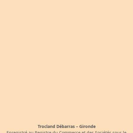
Trocland Débarras – Gironde
Enregistré au Registre du Commerce et des Sociétés sous le