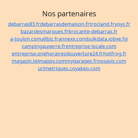
Nos partenaires
debarras83.fr
debarrasdemaison.fr
trocland.fr
yoys.fr
bazardesmarques.fr
brocante-debarras.fr
a-toulon.com
allbiz.fr
annexx.com
bulkdata.io
bye.fyi
campingauxerre.fr
entreprise-locale.com
entreprise.one
horairesdouverture24.fr
hotfrog.fr
magasin.tel
mappy.com
mygarages.fr
nosavis.com
urlmetriques.co
yakeo.com