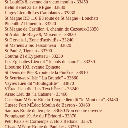
St LoubËs 8, avenue du vieux moulin - 33450
Belin Beliet ZI La RÈgue -33830
Lugos Lieu dit Les Camblanes - 33830
St Magne RD 110 E8 route de St Magne - Louchats
Pineuilh ZI Pineuilh - 33220
St Magne de Castillon 4, chemin de Cazeaux-33350
St Aubin de Blaye 9, Moxenne - 33820
St Gervais 1, Zone d'activitÈs - 33240
St Mariens 2 bis Tessonneau - 33620
St Paul 2, Tigreau - 33390
Coutras ZI d'Eygretteau - 33230
Les Eglisottes Lieu dit " le bois du sourd" - 33230
Libourne 193, avenue Epinette
St Denis de Pile 8, route de la PiniËre - 33910
St Seurin-sur-l'Isle " La Brande" - 33660
Vayres Lieu dit "BouluguËte" - 33870
VÈrac Lieu dit "Les TeychËres" - 33240
Arsac Lieu dit "la Cabane"- 33460
Castelnau MÈdoc Rte du Temple lieu dit "le Mont d'or"-33480
Cussac Fort MÈdoc Moulin de Bayron - 33460
Saumos Route du temple - 33680 Non encore ouverte
Pompignac 19, Av du PÈrigord - 33370
Petit Palais et Cornemps 2, Bois Redons - 33570
Cissac MÈdoc Route de Pauillac - 33250