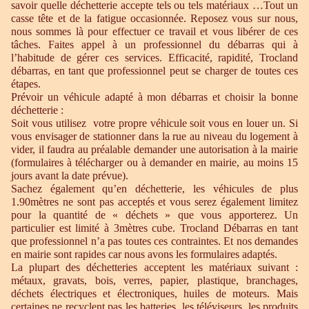
savoir quelle déchetterie accepte tels ou tels matériaux …Tout un
casse tête et de la fatigue occasionnée. Reposez vous sur nous,
nous sommes là pour effectuer ce travail et vous libérer de ces
tâches. Faites appel à un professionnel du débarras qui à
l’habitude de gérer ces services. Efficacité, rapidité, Trocland
débarras, en tant que professionnel peut se charger de toutes ces
étapes.
Prévoir un véhicule adapté à mon débarras et choisir la bonne
déchetterie :
Soit vous utilisez votre propre véhicule soit vous en louer un. Si
vous envisager de stationner dans la rue au niveau du logement à
vider, il faudra au préalable demander une autorisation à la mairie
(formulaires à télécharger ou à demander en mairie, au moins 15
jours avant la date prévue).
Sachez également qu’en déchetterie, les véhicules de plus
1.90mètres ne sont pas acceptés et vous serez également limitez
pour la quantité de « déchets » que vous apporterez. Un
particulier est limité à 3mètres cube. Trocland Débarras en tant
que professionnel n’a pas toutes ces contraintes. Et nos demandes
en mairie sont rapides car nous avons les formulaires adaptés.
La plupart des déchetteries acceptent les matériaux suivant :
métaux, gravats, bois, verres, papier, plastique, branchages,
déchets électriques et électroniques, huiles de moteurs. Mais
certaines ne recyclent pas les batteries, les téléviseurs, les produits