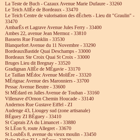
La Teste de Buch - Cazaux Avenue Marie Dufaure - 33260
Le Teich AllÈe de Bordeaux - 33470
Le Teich Centre de valorisation des dÈchets - Lieu dit "Graulin" -
33470
AmbarËs et Lagrave Avenue Jules Ferry - 33400
Ambes 22, avenue Jean Mermoz - 33810
Bassens Rue Franklin - 33530
Blanquefort Avenue du 11 Novembre - 33290
BordeauxBastide Quai Deschamps - 33000
Bordeaux Ste Croix Quai St Croix - 33000
Bruges Lieu dit Bregnay - 33520
Gradignan AllÈe de MÈgavie - 33170
Le Taillan MÈdoc Avenue MoliËre - 33320
MÈrignac Avenue des Maronniers - 33700
Pessac Avenue Beutre - 33600
St MÈdard en Jalles Avenue de Touban - 33160
Villenave d'Ornon Chemin Houcade - 33140
Andernos Rue Gustave Eiffel - ZI
Audenge 43, Liougey sud (zone artisanale)
BÈguey ZI BÈguey - 33410
St Caprais ZA du Limancet - 33880
St LÈon 9, route Allegret - 33670
St LoubËs 8, avenue du vieux moulin - 33450