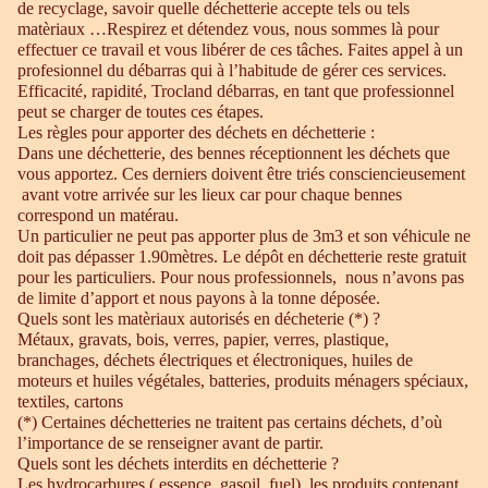
de recyclage, savoir quelle déchetterie accepte tels ou tels
matèriaux …Respirez et détendez vous, nous sommes là pour
effectuer ce travail et vous libérer de ces tâches. Faites appel à un
profesionnel du débarras qui à l’habitude de gérer ces services.
Efficacité, rapidité, Trocland débarras, en tant que professionnel
peut se charger de toutes ces étapes.
Les règles pour apporter des déchets en déchetterie :
Dans une déchetterie, des bennes réceptionnent les déchets que
vous apportez. Ces derniers doivent être triés consciencieusement
avant votre arrivée sur les lieux car pour chaque bennes
correspond un matérau.
Un particulier ne peut pas apporter plus de 3m3 et son véhicule ne
doit pas dépasser 1.90mètres. Le dépôt en déchetterie reste gratuit
pour les particuliers. Pour nous professionnels, nous n’avons pas
de limite d’apport et nous payons à la tonne déposée.
Quels sont les matèriaux autorisés en décheterie (*) ?
Métaux, gravats, bois, verres, papier, verres, plastique,
branchages, déchets électriques et électroniques, huiles de
moteurs et huiles végétales, batteries, produits ménagers spéciaux,
textiles, cartons
(*) Certaines déchetteries ne traitent pas certains déchets, d’où
l’importance de se renseigner avant de partir.
Quels sont les déchets interdits en déchetterie ?
Les hydrocarbures ( essence, gasoil, fuel), les produits contenant