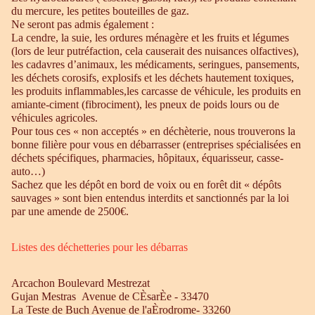
du mercure, les petites bouteilles de gaz.
Ne seront pas admis également :
La cendre, la suie, les ordures ménagère et les fruits et légumes
(lors de leur putréfaction, cela causerait des nuisances olfactives),
les cadavres d’animaux, les médicaments, seringues, pansements,
les déchets corosifs, explosifs et les déchets hautement toxiques,
les produits inflammables,les carcasse de véhicule, les produits en
amiante-ciment (fibrociment), les pneux de poids lours ou de
véhicules agricoles.
Pour tous ces « non acceptés » en déchèterie, nous trouverons la
bonne filière pour vous en débarrasser (entreprises spécialisées en
déchets spécifiques, pharmacies, hôpitaux, équarisseur, casse-
auto…)
Sachez que les dépôt en bord de voix ou en forêt dit « dépôts
sauvages » sont bien entendus interdits et sanctionnés par la loi
par une amende de 2500€.
Listes des déchetteries pour les débarras
Arcachon Boulevard Mestrezat
Gujan Mestras Avenue de CÈsarÈe - 33470
La Teste de Buch Avenue de l'aÈrodrome- 33260