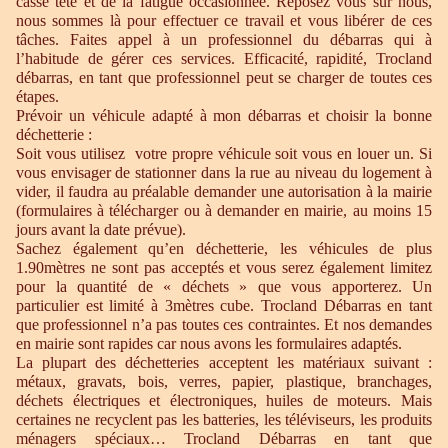
casse tête et de la fatigue occasionnée. Reposez vous sur nous,
nous sommes là pour effectuer ce travail et vous libérer de ces
tâches. Faites appel à un professionnel du débarras qui à
l’habitude de gérer ces services. Efficacité, rapidité, Trocland
débarras, en tant que professionnel peut se charger de toutes ces
étapes.
Prévoir un véhicule adapté à mon débarras et choisir la bonne
déchetterie :
Soit vous utilisez votre propre véhicule soit vous en louer un. Si
vous envisager de stationner dans la rue au niveau du logement à
vider, il faudra au préalable demander une autorisation à la mairie
(formulaires à télécharger ou à demander en mairie, au moins 15
jours avant la date prévue).
Sachez également qu’en déchetterie, les véhicules de plus
1.90mètres ne sont pas acceptés et vous serez également limitez
pour la quantité de « déchets » que vous apporterez. Un
particulier est limité à 3mètres cube. Trocland Débarras en tant
que professionnel n’a pas toutes ces contraintes. Et nos demandes
en mairie sont rapides car nous avons les formulaires adaptés.
La plupart des déchetteries acceptent les matériaux suivant :
métaux, gravats, bois, verres, papier, plastique, branchages,
déchets électriques et électroniques, huiles de moteurs. Mais
certaines ne recyclent pas les batteries, les téléviseurs, les produits
ménagers spéciaux… Trocland Débarras en tant que