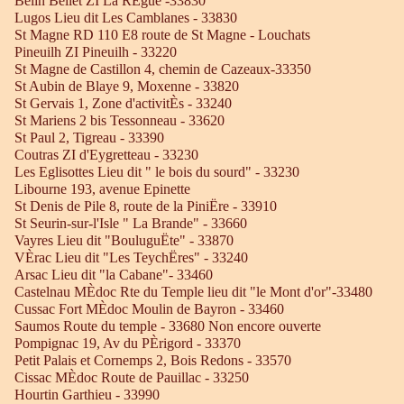
Belin Beliet ZI La RÈgue -33830
Lugos Lieu dit Les Camblanes - 33830
St Magne RD 110 E8 route de St Magne - Louchats
Pineuilh ZI Pineuilh - 33220
St Magne de Castillon 4, chemin de Cazeaux-33350
St Aubin de Blaye 9, Moxenne - 33820
St Gervais 1, Zone d'activitÈs - 33240
St Mariens 2 bis Tessonneau - 33620
St Paul 2, Tigreau - 33390
Coutras ZI d'Eygretteau - 33230
Les Eglisottes Lieu dit " le bois du sourd" - 33230
Libourne 193, avenue Epinette
St Denis de Pile 8, route de la PiniËre - 33910
St Seurin-sur-l'Isle " La Brande" - 33660
Vayres Lieu dit "BouluguËte" - 33870
VÈrac Lieu dit "Les TeychËres" - 33240
Arsac Lieu dit "la Cabane"- 33460
Castelnau MÈdoc Rte du Temple lieu dit "le Mont d'or"-33480
Cussac Fort MÈdoc Moulin de Bayron - 33460
Saumos Route du temple - 33680 Non encore ouverte
Pompignac 19, Av du PÈrigord - 33370
Petit Palais et Cornemps 2, Bois Redons - 33570
Cissac MÈdoc Route de Pauillac - 33250
Hourtin Garthieu - 33990