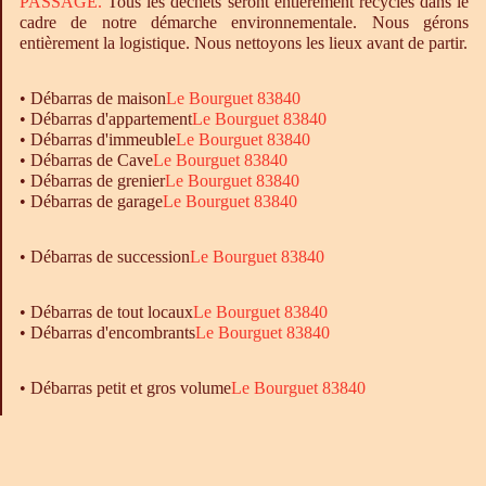
PASSAGE.
Tous les déchets seront entièrement recyclés dans le
cadre de notre démarche environnementale. Nous gérons
entièrement la logistique. Nous nettoyons les lieux avant de partir.
•
Débarras
de maison
Le Bourguet 83840
•
Débarras
d'appartement
Le Bourguet 83840
•
Débarras
d'immeuble
Le Bourguet 83840
•
Débarras
de Cave
Le Bourguet 83840
•
Débarras
de grenier
Le Bourguet 83840
•
Débarras
de garage
Le Bourguet 83840
• Débarras de succession
Le Bourguet 83840
•
Débarras
de tout locaux
Le Bourguet 83840
•
Débarras
d'encombrants
Le Bourguet 83840
• Débarras petit et gros volume
Le Bourguet 83840