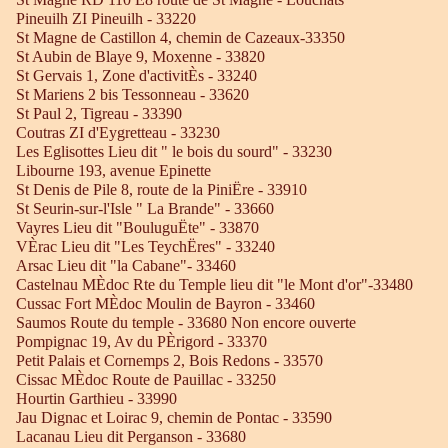
Pineuilh ZI Pineuilh - 33220
St Magne de Castillon 4, chemin de Cazeaux-33350
St Aubin de Blaye 9, Moxenne - 33820
St Gervais 1, Zone d'activitÈs - 33240
St Mariens 2 bis Tessonneau - 33620
St Paul 2, Tigreau - 33390
Coutras ZI d'Eygretteau - 33230
Les Eglisottes Lieu dit " le bois du sourd" - 33230
Libourne 193, avenue Epinette
St Denis de Pile 8, route de la PiniËre - 33910
St Seurin-sur-l'Isle " La Brande" - 33660
Vayres Lieu dit "BouluguËte" - 33870
VÈrac Lieu dit "Les TeychËres" - 33240
Arsac Lieu dit "la Cabane"- 33460
Castelnau MÈdoc Rte du Temple lieu dit "le Mont d'or"-33480
Cussac Fort MÈdoc Moulin de Bayron - 33460
Saumos Route du temple - 33680 Non encore ouverte
Pompignac 19, Av du PÈrigord - 33370
Petit Palais et Cornemps 2, Bois Redons - 33570
Cissac MÈdoc Route de Pauillac - 33250
Hourtin Garthieu - 33990
Jau Dignac et Loirac 9, chemin de Pontac - 33590
Lacanau Lieu dit Perganson - 33680