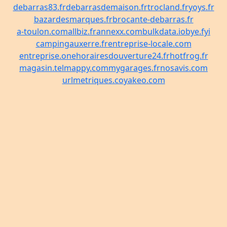
debarras83.fr
debarrasdemaison.fr
trocland.fr
yoys.fr
bazardesmarques.fr
brocante-debarras.fr
a-toulon.com
allbiz.fr
annexx.com
bulkdata.io
bye.fyi
campingauxerre.fr
entreprise-locale.com
entreprise.one
horairesdouverture24.fr
hotfrog.fr
magasin.tel
mappy.com
mygarages.fr
nosavis.com
urlmetriques.co
yakeo.com