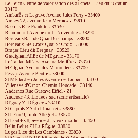
Le Teich Centre de valorisation des dÈchets - Lieu dit "Graulin" -
33470
AmbarËs et Lagrave Avenue Jules Ferry - 33400
Ambes 22, avenue Jean Mermoz - 33810
Bassens Rue Franklin - 33530
Blanquefort Avenue du 11 Novembre - 33290
BordeauxBastide Quai Deschamps - 33000
Bordeaux Ste Croix Quai St Croix - 33000
Bruges Lieu dit Bregnay - 33520
Gradignan AllÈe de MÈgavie - 33170
Le Taillan MÈdoc Avenue MoliËre - 33320
MÈrignac Avenue des Maronniers - 33700
Pessac Avenue Beutre - 33600
St MÈdard en Jalles Avenue de Touban - 33160
Villenave d'Ornon Chemin Houcade - 33140
Andernos Rue Gustave Eiffel - ZI
Audenge 43, Liougey sud (zone artisanale)
BÈguey ZI BÈguey - 33410
St Caprais ZA du Limancet - 33880
St LÈon 9, route Allegret - 33670
St LoubËs 8, avenue du vieux moulin - 33450
Belin Beliet ZI La RÈgue -33830
Lugos Lieu dit Les Camblanes - 33830
St Magne RD 110 E8 route de St Magne - Louchats