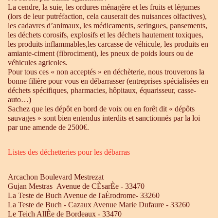
La cendre, la suie, les ordures ménagère et les fruits et légumes
(lors de leur putréfaction, cela causerait des nuisances olfactives),
les cadavres d’animaux, les médicaments, seringues, pansements,
les déchets corosifs, explosifs et les déchets hautement toxiques,
les produits inflammables,les carcasse de véhicule, les produits en
amiante-ciment (fibrociment), les pneux de poids lours ou de
véhicules agricoles.
Pour tous ces « non acceptés » en déchèterie, nous trouverons la
bonne filière pour vous en débarrasser (entreprises spécialisées en
déchets spécifiques, pharmacies, hôpitaux, équarisseur, casse-
auto…)
Sachez que les dépôt en bord de voix ou en forêt dit « dépôts
sauvages » sont bien entendus interdits et sanctionnés par la loi
par une amende de 2500€.
Listes des déchetteries pour les débarras
Arcachon Boulevard Mestrezat
Gujan Mestras Avenue de CÈsarÈe - 33470
La Teste de Buch Avenue de l'aÈrodrome- 33260
La Teste de Buch - Cazaux Avenue Marie Dufaure - 33260
Le Teich AllÈe de Bordeaux - 33470