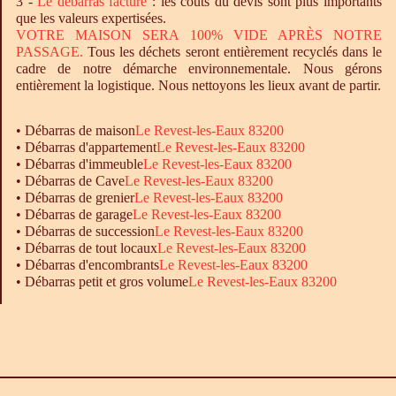
3 -
Le
débarras
facturé
: les coûts du devis sont plus importants
que les valeurs expertisées.
VOTRE MAISON SERA 100% VIDE APRÈS NOTRE
PASSAGE.
Tous les déchets seront entièrement recyclés dans le
cadre de notre démarche environnementale. Nous gérons
entièrement la logistique. Nous nettoyons les lieux avant de partir.
•
Débarras
de maison
Le Revest-les-Eaux 83200
•
Débarras
d'appartement
Le Revest-les-Eaux 83200
•
Débarras
d'immeuble
Le Revest-les-Eaux 83200
•
Débarras
de Cave
Le Revest-les-Eaux 83200
•
Débarras
de grenier
Le Revest-les-Eaux 83200
•
Débarras
de garage
Le Revest-les-Eaux 83200
• Débarras de succession
Le Revest-les-Eaux 83200
•
Débarras
de tout locaux
Le Revest-les-Eaux 83200
•
Débarras
d'encombrants
Le Revest-les-Eaux 83200
•
Débarras
petit et gros volume
Le Revest-les-Eaux 83200