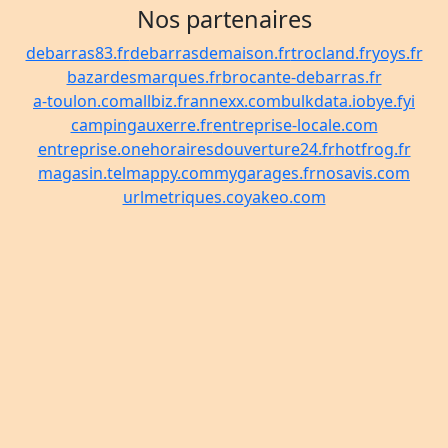
Nos partenaires
debarras83.fr
debarrasdemaison.fr
trocland.fr
yoys.fr
bazardesmarques.fr
brocante-debarras.fr
a-toulon.com
allbiz.fr
annexx.com
bulkdata.io
bye.fyi
campingauxerre.fr
entreprise-locale.com
entreprise.one
horairesdouverture24.fr
hotfrog.fr
magasin.tel
mappy.com
mygarages.fr
nosavis.com
urlmetriques.co
yakeo.com