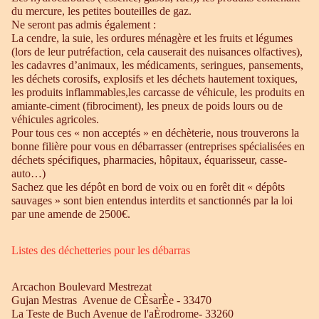
du mercure, les petites bouteilles de gaz.
Ne seront pas admis également :
La cendre, la suie, les ordures ménagère et les fruits et légumes
(lors de leur putréfaction, cela causerait des nuisances olfactives),
les cadavres d’animaux, les médicaments, seringues, pansements,
les déchets corosifs, explosifs et les déchets hautement toxiques,
les produits inflammables,les carcasse de véhicule, les produits en
amiante-ciment (fibrociment), les pneux de poids lours ou de
véhicules agricoles.
Pour tous ces « non acceptés » en déchèterie, nous trouverons la
bonne filière pour vous en débarrasser (entreprises spécialisées en
déchets spécifiques, pharmacies, hôpitaux, équarisseur, casse-
auto…)
Sachez que les dépôt en bord de voix ou en forêt dit « dépôts
sauvages » sont bien entendus interdits et sanctionnés par la loi
par une amende de 2500€.
Listes des déchetteries pour les débarras
Arcachon Boulevard Mestrezat
Gujan Mestras Avenue de CÈsarÈe - 33470
La Teste de Buch Avenue de l'aÈrodrome- 33260