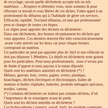
de recyclage, savoir quelle déchetterie accepte tels ou tels
matèriaux …Respirez et détendez vous, nous sommes là pour
effectuer ce travail et vous libérer de ces tâches. Faites appel à un
profesionnel du débarras qui à l’habitude de gérer ces services.
Efficacité, rapidité, Trocland débarras, en tant que professionnel
peut se charger de toutes ces étapes.
Les règles pour apporter des déchets en déchetterie :
Dans une déchetterie, des bennes réceptionnent les déchets que
vous apportez. Ces derniers doivent être triés consciencieusement
avant votre arrivée sur les lieux car pour chaque bennes
correspond un matérau.
Un particulier ne peut pas apporter plus de 3m3 et son véhicule ne
doit pas dépasser 1.90mètres. Le dépôt en déchetterie reste gratuit
pour les particuliers. Pour nous professionnels, nous n’avons pas
de limite d’apport et nous payons à la tonne déposée.
Quels sont les matèriaux autorisés en décheterie (*) ?
Métaux, gravats, bois, verres, papier, verres, plastique,
branchages, déchets électriques et électroniques, huiles de
moteurs et huiles végétales, batteries, produits ménagers spéciaux,
textiles, cartons
(*) Certaines déchetteries ne traitent pas certains déchets, d’où
l’importance de se renseigner avant de partir.
Quels sont les déchets interdits en déchetterie ?
Les hydrocarbures ( essence, gasoil, fuel), les produits contenant