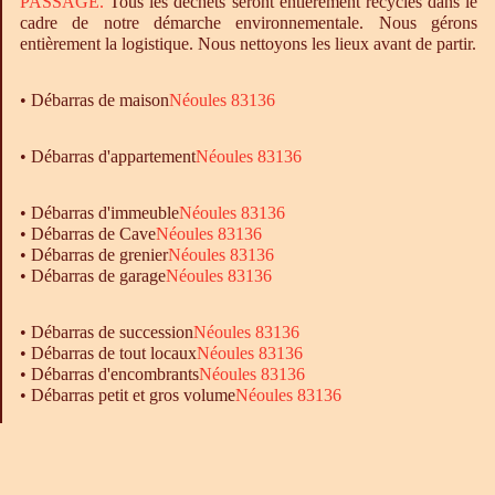
PASSAGE.
Tous les déchets seront entièrement recyclés dans le
cadre de notre démarche environnementale. Nous gérons
entièrement la logistique. Nous nettoyons les lieux avant de partir.
•
Débarras
de maison
Néoules 83136
• Débarras d'appartement
Néoules 83136
•
Débarras
d'immeuble
Néoules 83136
•
Débarras
de Cave
Néoules 83136
•
Débarras
de grenier
Néoules 83136
•
Débarras
de garage
Néoules 83136
• Débarras de succession
Néoules 83136
• Débarras de tout locaux
Néoules 83136
• Débarras d'encombrants
Néoules 83136
• Débarras petit et gros volume
Néoules 83136