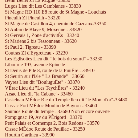
Belin Beliet ZI La RÈgue -33830
Lugos Lieu dit Les Camblanes - 33830
St Magne RD 110 E8 route de St Magne - Louchats
Pineuilh ZI Pineuilh - 33220
St Magne de Castillon 4, chemin de Cazeaux-33350
St Aubin de Blaye 9, Moxenne - 33820
St Gervais 1, Zone d'activitÈs - 33240
St Mariens 2 bis Tessonneau - 33620
St Paul 2, Tigreau - 33390
Coutras ZI d'Eygretteau - 33230
Les Eglisottes Lieu dit " le bois du sourd" - 33230
Libourne 193, avenue Epinette
St Denis de Pile 8, route de la PiniËre - 33910
St Seurin-sur-l'Isle " La Brande" - 33660
Vayres Lieu dit "BouluguËte" - 33870
VÈrac Lieu dit "Les TeychËres" - 33240
Arsac Lieu dit "la Cabane"- 33460
Castelnau MÈdoc Rte du Temple lieu dit "le Mont d'or"-33480
Cussac Fort MÈdoc Moulin de Bayron - 33460
Saumos Route du temple - 33680 Non encore ouverte
Pompignac 19, Av du PÈrigord - 33370
Petit Palais et Cornemps 2, Bois Redons - 33570
Cissac MÈdoc Route de Pauillac - 33250
Hourtin Garthieu - 33990