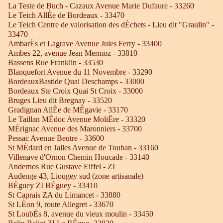
La Teste de Buch - Cazaux Avenue Marie Dufaure - 33260
Le Teich AllÈe de Bordeaux - 33470
Le Teich Centre de valorisation des dÈchets - Lieu dit "Graulin" -
33470
AmbarËs et Lagrave Avenue Jules Ferry - 33400
Ambes 22, avenue Jean Mermoz - 33810
Bassens Rue Franklin - 33530
Blanquefort Avenue du 11 Novembre - 33290
BordeauxBastide Quai Deschamps - 33000
Bordeaux Ste Croix Quai St Croix - 33000
Bruges Lieu dit Bregnay - 33520
Gradignan AllÈe de MÈgavie - 33170
Le Taillan MÈdoc Avenue MoliËre - 33320
MÈrignac Avenue des Maronniers - 33700
Pessac Avenue Beutre - 33600
St MÈdard en Jalles Avenue de Touban - 33160
Villenave d'Ornon Chemin Houcade - 33140
Andernos Rue Gustave Eiffel - ZI
Audenge 43, Liougey sud (zone artisanale)
BÈguey ZI BÈguey - 33410
St Caprais ZA du Limancet - 33880
St LÈon 9, route Allegret - 33670
St LoubËs 8, avenue du vieux moulin - 33450