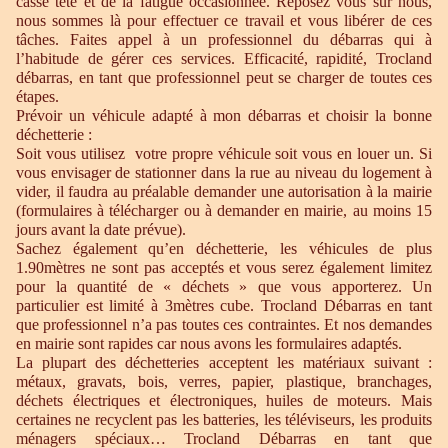
casse tête et de la fatigue occasionnée. Reposez vous sur nous,
nous sommes là pour effectuer ce travail et vous libérer de ces
tâches. Faites appel à un professionnel du débarras qui à
l’habitude de gérer ces services. Efficacité, rapidité, Trocland
débarras, en tant que professionnel peut se charger de toutes ces
étapes.
Prévoir un véhicule adapté à mon débarras et choisir la bonne
déchetterie :
Soit vous utilisez votre propre véhicule soit vous en louer un. Si
vous envisager de stationner dans la rue au niveau du logement à
vider, il faudra au préalable demander une autorisation à la mairie
(formulaires à télécharger ou à demander en mairie, au moins 15
jours avant la date prévue).
Sachez également qu’en déchetterie, les véhicules de plus
1.90mètres ne sont pas acceptés et vous serez également limitez
pour la quantité de « déchets » que vous apporterez. Un
particulier est limité à 3mètres cube. Trocland Débarras en tant
que professionnel n’a pas toutes ces contraintes. Et nos demandes
en mairie sont rapides car nous avons les formulaires adaptés.
La plupart des déchetteries acceptent les matériaux suivant :
métaux, gravats, bois, verres, papier, plastique, branchages,
déchets électriques et électroniques, huiles de moteurs. Mais
certaines ne recyclent pas les batteries, les téléviseurs, les produits
ménagers spéciaux… Trocland Débarras en tant que