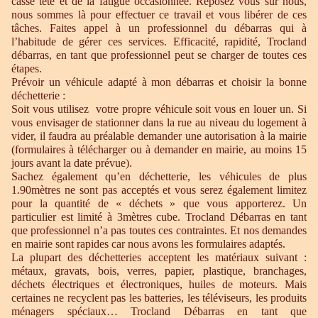
casse tête et de la fatigue occasionnée. Reposez vous sur nous,
nous sommes là pour effectuer ce travail et vous libérer de ces
tâches. Faites appel à un professionnel du débarras qui à
l’habitude de gérer ces services. Efficacité, rapidité, Trocland
débarras, en tant que professionnel peut se charger de toutes ces
étapes.
Prévoir un véhicule adapté à mon débarras et choisir la bonne
déchetterie :
Soit vous utilisez votre propre véhicule soit vous en louer un. Si
vous envisager de stationner dans la rue au niveau du logement à
vider, il faudra au préalable demander une autorisation à la mairie
(formulaires à télécharger ou à demander en mairie, au moins 15
jours avant la date prévue).
Sachez également qu’en déchetterie, les véhicules de plus
1.90mètres ne sont pas acceptés et vous serez également limitez
pour la quantité de « déchets » que vous apporterez. Un
particulier est limité à 3mètres cube. Trocland Débarras en tant
que professionnel n’a pas toutes ces contraintes. Et nos demandes
en mairie sont rapides car nous avons les formulaires adaptés.
La plupart des déchetteries acceptent les matériaux suivant :
métaux, gravats, bois, verres, papier, plastique, branchages,
déchets électriques et électroniques, huiles de moteurs. Mais
certaines ne recyclent pas les batteries, les téléviseurs, les produits
ménagers spéciaux… Trocland Débarras en tant que