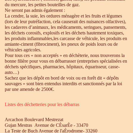
du mercure, les petites bouteilles de gaz.
Ne seront pas admis également :
La cendre, la suie, les ordures ménagère et les fruits et légumes
(lors de leur putréfaction, cela causerait des nuisances olfactives),
les cadavres d’animaux, les médicaments, seringues, pansements,
les déchets corosifs, explosifs et les déchets hautement toxiques,
les produits inflammables,les carcasse de véhicule, les produits en
amiante-ciment (fibrociment), les pneux de poids lours ou de
véhicules agricoles.
Pour tous ces « non acceptés » en déchèterie, nous trouverons la
bonne filière pour vous en débarrasser (entreprises spécialisées en
déchets spécifiques, pharmacies, hôpitaux, équarisseur, casse-
auto…)
Sachez que les dépôt en bord de voix ou en forêt dit « dépôts
sauvages » sont bien entendus interdits et sanctionnés par la loi
par une amende de 2500€.
Listes des déchetteries pour les débarras
Arcachon Boulevard Mestrezat
Gujan Mestras Avenue de CÈsarÈe - 33470
La Teste de Buch Avenue de l'aÈrodrome- 33260