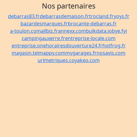
Nos partenaires
debarras83.fr
debarrasdemaison.fr
trocland.fr
yoys.fr
bazardesmarques.fr
brocante-debarras.fr
a-toulon.com
allbiz.fr
annexx.com
bulkdata.io
bye.fyi
campingauxerre.fr
entreprise-locale.com
entreprise.one
horairesdouverture24.fr
hotfrog.fr
magasin.tel
mappy.com
mygarages.fr
nosavis.com
urlmetriques.co
yakeo.com