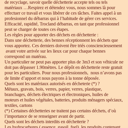
de recyclage, savoir quelle déchetterie accepte tels ou tels
matèriaux …Respirez et détendez vous, nous sommes là pour
effectuer ce travail et vous libérer de ces tâches. Faites appel à un
profesionnel du débarras qui à l’habitude de gérer ces services.
Efficacité, rapidité, Trocland débarras, en tant que professionnel
peut se charger de toutes ces étapes.
Les règles pour apporter des déchets en déchetterie :
Dans une déchetterie, des bennes réceptionnent les déchets que
vous apportez. Ces derniers doivent être triés consciencieusement
avant votre arrivée sur les lieux car pour chaque bennes
correspond un matérau.
Un particulier ne peut pas apporter plus de 3m3 et son véhicule ne
doit pas dépasser 1.90mètres. Le dépôt en déchetterie reste gratuit
pour les particuliers. Pour nous professionnels, nous n’avons pas
de limite d’apport et nous payons à la tonne déposée.
Quels sont les matèriaux autorisés en décheterie (*) ?
Métaux, gravats, bois, verres, papier, verres, plastique,
branchages, déchets électriques et électroniques, huiles de
moteurs et huiles végétales, batteries, produits ménagers spéciaux,
textiles, cartons
(*) Certaines déchetteries ne traitent pas certains déchets, d’où
l’importance de se renseigner avant de partir.
Quels sont les déchets interdits en déchetterie ?
Les hydrocarbures ( essence, gasoil, fuel), les produits contenant