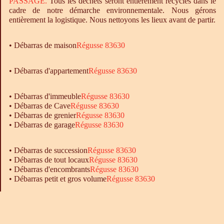
PASSAGE.
Tous les déchets seront entièrement recyclés dans le
cadre de notre démarche environnementale. Nous gérons
entièrement la logistique. Nous nettoyons les lieux avant de partir.
•
Débarras
de maison
Régusse 83630
• Débarras d'appartement
Régusse 83630
•
Débarras
d'immeuble
Régusse 83630
•
Débarras
de Cave
Régusse 83630
•
Débarras
de grenier
Régusse 83630
•
Débarras
de garage
Régusse 83630
• Débarras de succession
Régusse 83630
• Débarras de tout locaux
Régusse 83630
• Débarras d'encombrants
Régusse 83630
• Débarras petit et gros volume
Régusse 83630