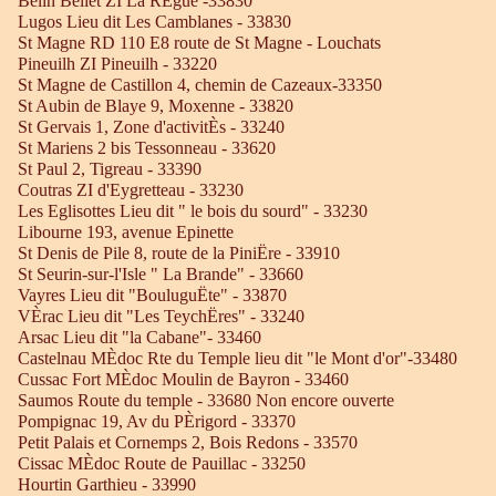
Belin Beliet ZI La RÈgue -33830
Lugos Lieu dit Les Camblanes - 33830
St Magne RD 110 E8 route de St Magne - Louchats
Pineuilh ZI Pineuilh - 33220
St Magne de Castillon 4, chemin de Cazeaux-33350
St Aubin de Blaye 9, Moxenne - 33820
St Gervais 1, Zone d'activitÈs - 33240
St Mariens 2 bis Tessonneau - 33620
St Paul 2, Tigreau - 33390
Coutras ZI d'Eygretteau - 33230
Les Eglisottes Lieu dit " le bois du sourd" - 33230
Libourne 193, avenue Epinette
St Denis de Pile 8, route de la PiniËre - 33910
St Seurin-sur-l'Isle " La Brande" - 33660
Vayres Lieu dit "BouluguËte" - 33870
VÈrac Lieu dit "Les TeychËres" - 33240
Arsac Lieu dit "la Cabane"- 33460
Castelnau MÈdoc Rte du Temple lieu dit "le Mont d'or"-33480
Cussac Fort MÈdoc Moulin de Bayron - 33460
Saumos Route du temple - 33680 Non encore ouverte
Pompignac 19, Av du PÈrigord - 33370
Petit Palais et Cornemps 2, Bois Redons - 33570
Cissac MÈdoc Route de Pauillac - 33250
Hourtin Garthieu - 33990