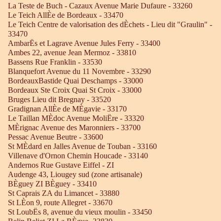
La Teste de Buch - Cazaux Avenue Marie Dufaure - 33260
Le Teich AllÈe de Bordeaux - 33470
Le Teich Centre de valorisation des dÈchets - Lieu dit "Graulin" -
33470
AmbarËs et Lagrave Avenue Jules Ferry - 33400
Ambes 22, avenue Jean Mermoz - 33810
Bassens Rue Franklin - 33530
Blanquefort Avenue du 11 Novembre - 33290
BordeauxBastide Quai Deschamps - 33000
Bordeaux Ste Croix Quai St Croix - 33000
Bruges Lieu dit Bregnay - 33520
Gradignan AllÈe de MÈgavie - 33170
Le Taillan MÈdoc Avenue MoliËre - 33320
MÈrignac Avenue des Maronniers - 33700
Pessac Avenue Beutre - 33600
St MÈdard en Jalles Avenue de Touban - 33160
Villenave d'Ornon Chemin Houcade - 33140
Andernos Rue Gustave Eiffel - ZI
Audenge 43, Liougey sud (zone artisanale)
BÈguey ZI BÈguey - 33410
St Caprais ZA du Limancet - 33880
St LÈon 9, route Allegret - 33670
St LoubËs 8, avenue du vieux moulin - 33450