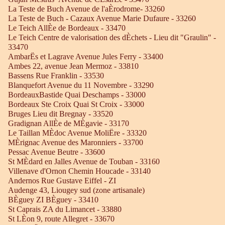
La Teste de Buch Avenue de l'aÈrodrome- 33260
La Teste de Buch - Cazaux Avenue Marie Dufaure - 33260
Le Teich AllÈe de Bordeaux - 33470
Le Teich Centre de valorisation des dÈchets - Lieu dit "Graulin" -
33470
AmbarËs et Lagrave Avenue Jules Ferry - 33400
Ambes 22, avenue Jean Mermoz - 33810
Bassens Rue Franklin - 33530
Blanquefort Avenue du 11 Novembre - 33290
BordeauxBastide Quai Deschamps - 33000
Bordeaux Ste Croix Quai St Croix - 33000
Bruges Lieu dit Bregnay - 33520
Gradignan AllÈe de MÈgavie - 33170
Le Taillan MÈdoc Avenue MoliËre - 33320
MÈrignac Avenue des Maronniers - 33700
Pessac Avenue Beutre - 33600
St MÈdard en Jalles Avenue de Touban - 33160
Villenave d'Ornon Chemin Houcade - 33140
Andernos Rue Gustave Eiffel - ZI
Audenge 43, Liougey sud (zone artisanale)
BÈguey ZI BÈguey - 33410
St Caprais ZA du Limancet - 33880
St LÈon 9, route Allegret - 33670