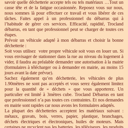
savoir quelle déchetterie accepte tels ou tels matériaux …Tout un
casse tête et de la fatigue occasionnée. Reposez vous sur nous,
nous sommes là pour effectuer ce travail et vous libérer de ces
tâches. Faites appel à un professionnel du débarras qui à
l’habitude de gérer ces services. Efficacité, rapidité, Trocland
débarras, en tant que professionnel peut se charger de toutes ces
étapes.
Prévoir un véhicule adapté à mon débarras et choisir la bonne
déchetterie :
Soit vous utilisez votre propre véhicule soit vous en louer un. Si
vous envisager de stationner dans la rue au niveau du logement à
vider, il faudra au préalable demander une autorisation à la mairie
(formulaires à télécharger ou à demander en mairie, au moins 15
jours avant la date prévue).
Sachez également qu’en déchetterie, les véhicules de plus
1.90mètres ne sont pas acceptés et vous serez également limitez
pour la quantité de « déchets » que vous apporterez. Un
particulier est limité à 3mètres cube. Trocland Débarras en tant
que professionnel n’a pas toutes ces contraintes. Et nos demandes
en mairie sont rapides car nous avons les formulaires adaptés.
La plupart des déchetteries acceptent les matériaux suivant :
métaux, gravats, bois, verres, papier, plastique, branchages,
déchets électriques et électroniques, huiles de moteurs. Mais
certaines ne recyclent pas les batteries, les téléviseurs, les produits