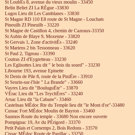
St LoubËs 8, avenue du vieux moulin - 33450
Belin Beliet ZI La RÈgue -33830
Lugos Lieu dit Les Camblanes - 33830
St Magne RD 110 E8 route de St Magne - Louchats
Pineuilh ZI Pineuilh - 33220
St Magne de Castillon 4, chemin de Cazeaux-33350
St Aubin de Blaye 9, Moxenne - 33820
St Gervais 1, Zone d'activitÈs - 33240
St Mariens 2 bis Tessonneau - 33620
St Paul 2, Tigreau - 33390
Coutras ZI d'Eygretteau - 33230
Les Eglisottes Lieu dit " le bois du sourd" - 33230
Libourne 193, avenue Epinette
St Denis de Pile 8, route de la PiniËre - 33910
St Seurin-sur-l'Isle " La Brande" - 33660
Vayres Lieu dit "BouluguËte" - 33870
VÈrac Lieu dit "Les TeychËres" - 33240
Arsac Lieu dit "la Cabane"- 33460
Castelnau MÈdoc Rte du Temple lieu dit "le Mont d'or"-33480
Cussac Fort MÈdoc Moulin de Bayron - 33460
Saumos Route du temple - 33680 Non encore ouverte
Pompignac 19, Av du PÈrigord - 33370
Petit Palais et Cornemps 2, Bois Redons - 33570
Cissac MÈdoc Route de Pauillac - 33250