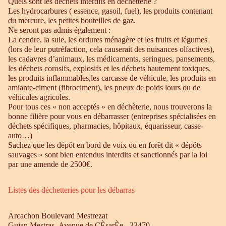
Quels sont les déchets interdits en déchetterie ?
Les hydrocarbures ( essence, gasoil, fuel), les produits contenant
du mercure, les petites bouteilles de gaz.
Ne seront pas admis également :
La cendre, la suie, les ordures ménagère et les fruits et légumes
(lors de leur putréfaction, cela causerait des nuisances olfactives),
les cadavres d’animaux, les médicaments, seringues, pansements,
les déchets corosifs, explosifs et les déchets hautement toxiques,
les produits inflammables,les carcasse de véhicule, les produits en
amiante-ciment (fibrociment), les pneux de poids lours ou de
véhicules agricoles.
Pour tous ces « non acceptés » en déchèterie, nous trouverons la
bonne filière pour vous en débarrasser (entreprises spécialisées en
déchets spécifiques, pharmacies, hôpitaux, équarisseur, casse-
auto…)
Sachez que les dépôt en bord de voix ou en forêt dit « dépôts
sauvages » sont bien entendus interdits et sanctionnés par la loi
par une amende de 2500€.
Listes des déchetteries pour les débarras
Arcachon Boulevard Mestrezat
Gujan Mestras Avenue de CÈsarÈe - 33470