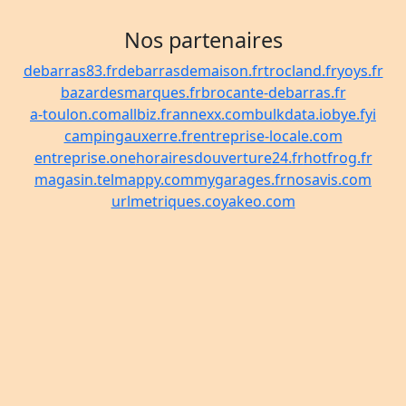
Nos partenaires
debarras83.fr
debarrasdemaison.fr
trocland.fr
yoys.fr
bazardesmarques.fr
brocante-debarras.fr
a-toulon.com
allbiz.fr
annexx.com
bulkdata.io
bye.fyi
campingauxerre.fr
entreprise-locale.com
entreprise.one
horairesdouverture24.fr
hotfrog.fr
magasin.tel
mappy.com
mygarages.fr
nosavis.com
urlmetriques.co
yakeo.com