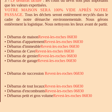
3 -
Le
débarras
facturé
: les coûts du devis sont plus importants
que les valeurs expertisées.
VOTRE MAISON SERA 100% VIDE APRÈS NOTRE
PASSAGE.
Tous les déchets seront entièrement recyclés dans le
cadre de notre démarche environnementale. Nous gérons
entièrement la logistique. Nous nettoyons les lieux avant de partir.
•
Débarras
de maison
Revest-les-roches 06830
•
Débarras
d'appartement
Revest-les-roches 06830
•
Débarras
d'immeuble
Revest-les-roches 06830
•
Débarras
de Cave
Revest-les-roches 06830
•
Débarras
de grenier
Revest-les-roches 06830
•
Débarras
de garage
Revest-les-roches 06830
• Débarras de succession
Revest-les-roches 06830
•
Débarras
de tout locaux
Revest-les-roches 06830
•
Débarras
d'encombrants
Revest-les-roches 06830
•
Débarras
petit et gros volume
Revest-les-roches 06830