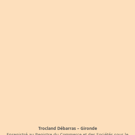
Trocland Débarras – Gironde
Enregistré au Registre du Commerce et des Sociétés sous le