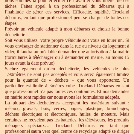
nous sommes là pour effectuer ce travail et vous libérer de ces
tâches. Faites appel à un professionnel du débarras qui à
l’habitude de gérer ces services. Efficacité, rapidité, Trocland
débarras, en tant que professionnel peut se charger de toutes ces
étapes.
Prévoir un véhicule adapté à mon débarras et choisir la bonne
déchetterie :
Soit vous utilisez votre propre véhicule soit vous en louer un. Si
vous envisager de stationner dans la rue au niveau du logement à
vider, il faudra au préalable demander une autorisation à la mairie
(formulaires à télécharger ou à demander en mairie, au moins 15
jours avant la date prévue).
Sachez également qu’en déchetterie, les véhicules de plus
1.90mètres ne sont pas acceptés et vous serez également limitez
pour la quantité de « déchets » que vous apporterez. Un
particulier est limité à 3mètres cube. Trocland Débarras en tant
que professionnel n’a pas toutes ces contraintes. Et nos demandes
en mairie sont rapides car nous avons les formulaires adaptés.
La plupart des déchetteries acceptent les matériaux suivant :
métaux, gravats, bois, verres, papier, plastique, branchages,
déchets électriques et électroniques, huiles de moteurs. Mais
certaines ne recyclent pas les batteries, les téléviseurs, les produits
ménagers spéciaux… Trocland Débarras en tant que
professionnel saura vers quel centre de recyclage adapté se diriger