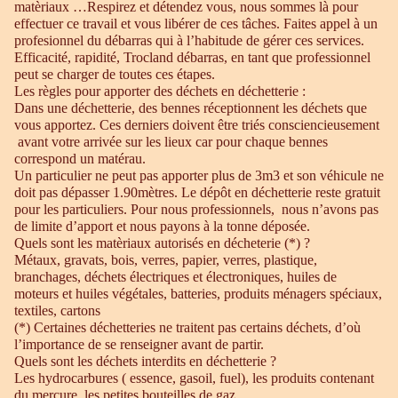
matèriaux …Respirez et détendez vous, nous sommes là pour
effectuer ce travail et vous libérer de ces tâches. Faites appel à un
profesionnel du débarras qui à l’habitude de gérer ces services.
Efficacité, rapidité, Trocland débarras, en tant que professionnel
peut se charger de toutes ces étapes.
Les règles pour apporter des déchets en déchetterie :
Dans une déchetterie, des bennes réceptionnent les déchets que
vous apportez. Ces derniers doivent être triés consciencieusement
avant votre arrivée sur les lieux car pour chaque bennes
correspond un matérau.
Un particulier ne peut pas apporter plus de 3m3 et son véhicule ne
doit pas dépasser 1.90mètres. Le dépôt en déchetterie reste gratuit
pour les particuliers. Pour nous professionnels, nous n’avons pas
de limite d’apport et nous payons à la tonne déposée.
Quels sont les matèriaux autorisés en décheterie (*) ?
Métaux, gravats, bois, verres, papier, verres, plastique,
branchages, déchets électriques et électroniques, huiles de
moteurs et huiles végétales, batteries, produits ménagers spéciaux,
textiles, cartons
(*) Certaines déchetteries ne traitent pas certains déchets, d’où
l’importance de se renseigner avant de partir.
Quels sont les déchets interdits en déchetterie ?
Les hydrocarbures ( essence, gasoil, fuel), les produits contenant
du mercure, les petites bouteilles de gaz.