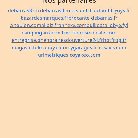
Nos partenaires
debarras83.fr
debarrasdemaison.fr
trocland.fr
yoys.fr
bazardesmarques.fr
brocante-debarras.fr
a-toulon.com
allbiz.fr
annexx.com
bulkdata.io
bye.fyi
campingauxerre.fr
entreprise-locale.com
entreprise.one
horairesdouverture24.fr
hotfrog.fr
magasin.tel
mappy.com
mygarages.fr
nosavis.com
urlmetriques.co
yakeo.com