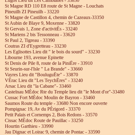
Lugos Lieu dit Les Camblanes - 33830
St Magne RD 110 E8 route de St Magne - Louchats
Pineuilh ZI Pineuilh - 33220
St Magne de Castillon 4, chemin de Cazeaux-33350
St Aubin de Blaye 9, Moxenne - 33820
St Gervais 1, Zone d'activitÈs - 33240
St Mariens 2 bis Tessonneau - 33620
St Paul 2, Tigreau - 33390
Coutras ZI d'Eygretteau - 33230
Les Eglisottes Lieu dit " le bois du sourd" - 33230
Libourne 193, avenue Epinette
St Denis de Pile 8, route de la PiniËre - 33910
St Seurin-sur-l'Isle " La Brande" - 33660
Vayres Lieu dit "BouluguËte" - 33870
VÈrac Lieu dit "Les TeychËres" - 33240
Arsac Lieu dit "la Cabane"- 33460
Castelnau MÈdoc Rte du Temple lieu dit "le Mont d'or"-33480
Cussac Fort MÈdoc Moulin de Bayron - 33460
Saumos Route du temple - 33680 Non encore ouverte
Pompignac 19, Av du PÈrigord - 33370
Petit Palais et Cornemps 2, Bois Redons - 33570
Cissac MÈdoc Route de Pauillac - 33250
Hourtin Garthieu - 33990
Jau Dignac et Loirac 9, chemin de Pontac - 33590