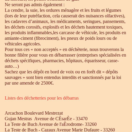
Ne seront pas admis également :
La cendre, la suie, les ordures ménagère et les fruits et légumes
(lors de leur putréfaction, cela causerait des nuisances olfactives),
les cadavres d’animaux, les médicaments, seringues, pansements,
les déchets corosifs, explosifs et les déchets hautement toxiques,
les produits inflammables,les carcasse de véhicule, les produits en
amiante-ciment (fibrociment), les pneux de poids lours ou de
véhicules agricoles.
Pour tous ces « non acceptés » en déchèterie, nous trouverons la
bonne filière pour vous en débarrasser (entreprises spécialisées en
déchets spécifiques, pharmacies, hôpitaux, équarisseur, casse-
auto…)
Sachez que les dépôt en bord de voix ou en forêt dit « dépôts
sauvages » sont bien entendus interdits et sanctionnés par la loi
par une amende de 2500€.
Listes des déchetteries pour les débarras
Arcachon Boulevard Mestrezat
Gujan Mestras Avenue de CÈsarÈe - 33470
La Teste de Buch Avenue de l'aÈrodrome- 33260
La Teste de Buch - Cazaux Avenue Marie Dufaure - 33260