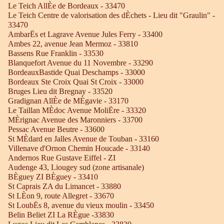
Le Teich AllÈe de Bordeaux - 33470
Le Teich Centre de valorisation des dÈchets - Lieu dit "Graulin" -
33470
AmbarËs et Lagrave Avenue Jules Ferry - 33400
Ambes 22, avenue Jean Mermoz - 33810
Bassens Rue Franklin - 33530
Blanquefort Avenue du 11 Novembre - 33290
BordeauxBastide Quai Deschamps - 33000
Bordeaux Ste Croix Quai St Croix - 33000
Bruges Lieu dit Bregnay - 33520
Gradignan AllÈe de MÈgavie - 33170
Le Taillan MÈdoc Avenue MoliËre - 33320
MÈrignac Avenue des Maronniers - 33700
Pessac Avenue Beutre - 33600
St MÈdard en Jalles Avenue de Touban - 33160
Villenave d'Ornon Chemin Houcade - 33140
Andernos Rue Gustave Eiffel - ZI
Audenge 43, Liougey sud (zone artisanale)
BÈguey ZI BÈguey - 33410
St Caprais ZA du Limancet - 33880
St LÈon 9, route Allegret - 33670
St LoubËs 8, avenue du vieux moulin - 33450
Belin Beliet ZI La RÈgue -33830