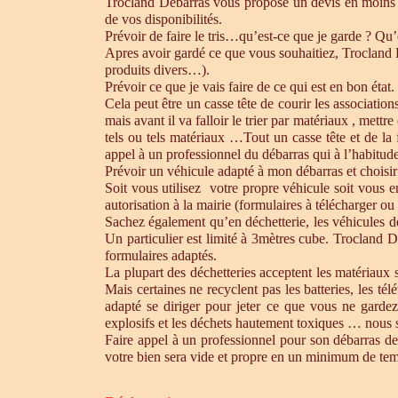
Trocland Débarras vous propose un devis en moins 
de vos disponibilités.
Prévoir de faire le tris…qu’est-ce que je garde ? Qu’
Apres avoir gardé ce que vous souhaitiez, Trocland Dé
produits divers…).
Prévoir ce que je vais faire de ce qui est en bon état. 
Cela peut être un casse tête de courir les association
mais avant il va falloir le trier par matériaux , mett
tels ou tels matériaux …Tout un casse tête et de la
appel à un professionnel du débarras qui à l’habitude 
Prévoir un véhicule adapté à mon débarras et choisir
Soit vous utilisez votre propre véhicule soit vous 
autorisation à la mairie (formulaires à télécharger o
Sachez également qu’en déchetterie, les véhicules d
Un particulier est limité à 3mètres cube. Trocland D
formulaires adaptés.
La plupart des déchetteries acceptent les matériaux s
Mais certaines ne recyclent pas les batteries, les t
adapté se diriger pour jeter ce que vous ne gardez
explosifs et les déchets hautement toxiques … nous 
Faire appel à un professionnel pour son débarras de
votre bien sera vide et propre en un minimum de te