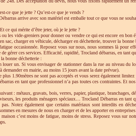
de 24h. Dés acceptation du devis, nous vous fixons rapidement un ren
est-ce que je jette ? Qu’est-ce que je vends ?
barras arrive avec son matériel est emballe tout ce que vous ne souhait
Et ce qui mérite d’être jeter, où je le jette ?
s ou les vide-greniers pour donner ou vendre ce qui est encore en bon état
re en sac, charger en véhicule, décharger en déchetterie, trouver la bonn
 fatigue occasionnée. Reposez vous sur nous, nous sommes là pour effect
de gérer ces services. Efficacité, rapidité, Trocland débarras, en tant q
 la bonne déchetterie :
en louer un. Si vous envisager de stationner dans la rue au niveau du l
u à demander en mairie, au moins 15 jours avant la date prévue).
e plus 1.90mètres ne sont pas acceptés et vous serez également limitez 
ébarras en tant que professionnel n’a pas toutes ces contraintes. Et n
uivant : métaux, gravats, bois, verres, papier, plastique, branchages, dé
éléviseurs, les produits ménagers spéciaux… Trocland Débarras en tant 
 pas. Notez également que certains matériaux sont interdits en déche
sommes en mesures de nous en charger et de les apporter en entreprises 
 maison c’est moins de fatigue, moins de stress. Reposez vous sur notre
mps.