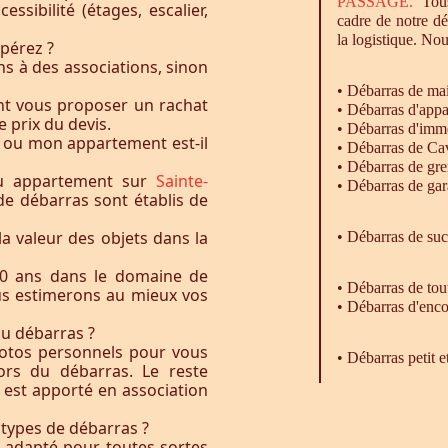
PASSAGE.
Tous
essibilité (étages, escalier,
cadre de notre d
la logistique. Nou
pérez ?
s à des associations, sinon
•
Débarras
de ma
nt vous proposer un rachat
•
Débarras
d'appa
e prix du devis.
•
Débarras
d'imm
 ou mon appartement est-il
•
Débarras
de Ca
•
Débarras
de gre
ou appartement sur
Sainte-
•
Débarras
de gar
 de débarras sont établis de
la valeur des objets dans la
• Débarras de su
0 ans dans le domaine de
•
Débarras
de tou
ous estimerons au mieux vos
•
Débarras
d'enco
du débarras ?
otos personnels pour vous
• Débarras petit 
rs du débarras. Le reste
t est apporté en association
 types de débarras ?
l adapté pour toutes sortes