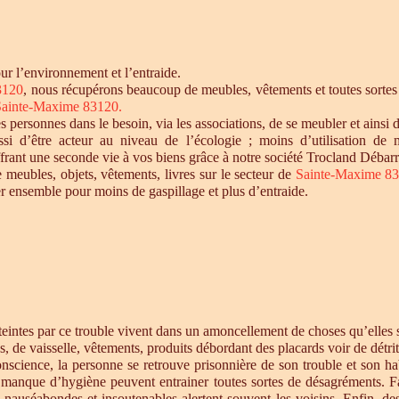
r l’environnement et l’entraide.
3120
, nous récupérons beaucoup de meubles, vêtements et toutes sortes 
Sainte-Maxime 83120.
personnes dans le besoin, via les associations, de se meubler et ainsi d
si d’être acteur au niveau de l’écologie ; moins d’utilisation de 
offrant une seconde vie à vos biens grâce à notre société Trocland Débarr
e meubles, objets, vêtements, livres sur le secteur de
Sainte-Maxime 8
r ensemble pour moins de gaspillage et plus d’entraide.
intes par ce trouble vivent dans un amoncellement de choses qu’elles st
s, de vaisselle, vêtements, produits débordant des placards voir de détrit
cience, la personne se retrouve prisonnière de son trouble et son habi
e manque d’hygiène peuvent entrainer toutes sortes de désagréments. F
s nauséabondes et insoutenables alertent souvent les voisins. Enfin, de