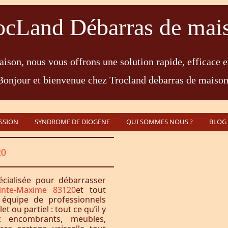
ocLand Débarras de mai
ison, nous vous offrons une solution rapide, efficace e
Bonjour et bienvenue chez Trocland debarras de maison
SSION
SYNDROME DE DIOGENE
QUI SOMMES NOUS ?
BLOG
20
écialisée pour débarrasser
inte-Maxime 83120
et tout
équipe de professionnels
 ou partiel : tout ce qu’il y
 encombrants, meubles,