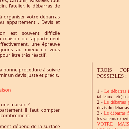
res, cartons, vaisselle, tout
n, l’atelier, le débarras de
à organiser votre débarras
ou appartement . Devis et
n est souvent difficile
la maison ou l’appartement
effectivement, une épreuve
agnons au mieux en vous
our être très réactif.
a bonne procédure à suivre
TROIS FO
ir un devis juste et précis.
POSSIBLES :
aison
1 -
Le
débarras
i
tableaux...etc) so
2 -
Le
débarras
g
 une maison ?
devis du débarras
artement il faut compter
3 -
Le
débarras
f
l’encombrement.
les valeurs expert
VOTRE MAI
ement dépend de la surface