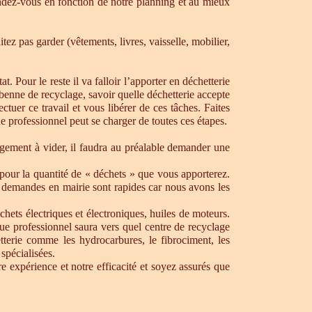
dez-vous en fonction de notre planning et au mieux
ez pas garder (vêtements, livres, vaisselle, mobilier,
. Pour le reste il va falloir l’apporter en déchetterie
e benne de recyclage, savoir quelle déchetterie accepte
uer ce travail et vous libérer de ces tâches. Faites
ue professionnel peut se charger de toutes ces étapes.
ogement à vider, il faudra au préalable demander une
pour la quantité de « déchets » que vous apporterez.
os demandes en mairie sont rapides car nous avons les
chets électriques et électroniques, huiles de moteurs.
que professionnel saura vers quel centre de recyclage
tterie comme les hydrocarbures, le fibrociment, les
spécialisées.
 expérience et notre efficacité et soyez assurés que