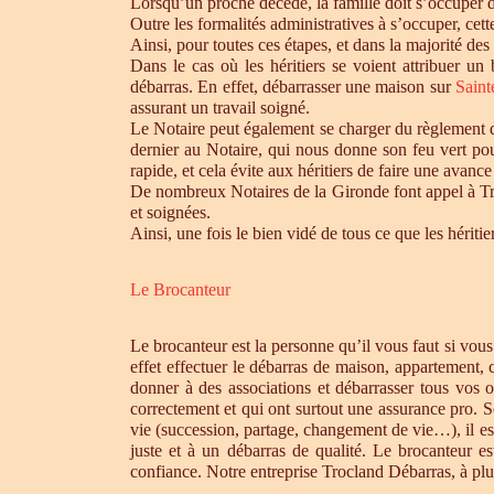
Lorsqu’un proche décède, la famille doit s’occuper 
Outre les formalités administratives à s’occuper, cet
Ainsi, pour toutes ces étapes, et dans la majorité des
Dans le cas où les héritiers se voient attribuer u
débarras. En effet, débarrasser une maison sur
Sain
assurant un travail soigné.
Le Notaire peut également se charger du règlement de
dernier au Notaire, qui nous donne son feu vert pou
rapide, et cela évite aux héritiers de faire une avance 
De nombreux Notaires de la Gironde font appel à Tro
et soignées.
Ainsi, une fois le bien vidé de tous ce que les héri
Le Brocanteur
Le brocanteur est la personne qu’il vous faut si vou
effet effectuer le débarras de maison, appartement,
donner à des associations et débarrasser tous vos 
correctement et qui ont surtout une assurance pro. S
vie (succession, partage, changement de vie…), il es
juste et à un débarras de qualité. Le brocanteur e
confiance. Notre entreprise Trocland Débarras, à plus