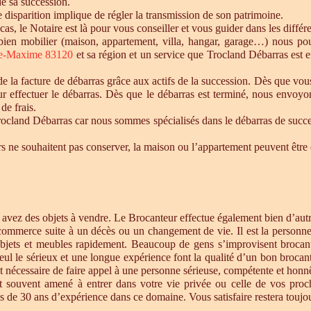
de sa succession.
te disparition implique de régler la transmission de son patrimoine.
 cas, le Notaire est là pour vous conseiller et vous guider dans les diffé
n bien mobilier (maison, appartement, villa, hangar, garage…) nous p
te-Maxime 83120
et sa région et un service que Trocland Débarras est 
 la facture de débarras grâce aux actifs de la succession. Dès que vou
r effectuer le débarras. Dès que le débarras est terminé, nous envoyon
de frais.
cland Débarras car nous sommes spécialisés dans le débarras de successi
tiers ne souhaitent pas conserver, la maison ou l’appartement peuvent êt
s avez des objets à vendre. Le Brocanteur effectue également bien d’au
 commerce suite à un décès ou un changement de vie. Il est la personne 
objets et meubles rapidement. Beaucoup de gens s’improvisent brocan
eul le sérieux et une longue expérience font la qualité d’un bon brocan
t nécessaire de faire appel à une personne sérieuse, compétente et honnê
st souvent amené à entrer dans votre vie privée ou celle de vos proc
 de 30 ans d’expérience dans ce domaine. Vous satisfaire restera toujour