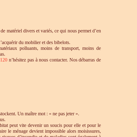
de matériel divers et variés, ce qui nous permet d’en
’acquérir du mobilier et des bibelots.
matériaux polluants, moins de transport, moins de
as.
3120
n’hésitez pas à nous contacter. Nos débarras de
ockent. Un maître mot : « ne pas jeter ».
us.
tat peut vite devenir un soucis pour elle et pour le
aire le ménage devient impossible alors moisissures,
s risques d’incendie et de maladies sont également à