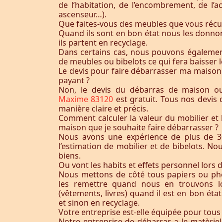
de l’habitation, de l’encombrement, de l’acc
ascenseur…).
Que faites-vous des meubles que vous récu
Quand ils sont en bon état nous les donnon
ils partent en recyclage.
Dans certains cas, nous pouvons égaleme
de meubles ou bibelots ce qui fera baisser l
Le devis pour faire débarrasser ma maison
payant ?
Non, le devis du débarras de maison 
Maxime 83120
est gratuit. Tous nos devis
manière claire et précis.
Comment calculer la valeur du mobilier et 
maison que je souhaite faire débarrasser ?
Nous avons une expérience de plus de 3
l’estimation de mobilier et de bibelots. N
biens.
Ou vont les habits et effets personnel lors 
Nous mettons de côté tous papiers ou ph
les remettre quand nous en trouvons lo
(vêtements, livres) quand il est en bon éta
et sinon en recyclage.
Votre entreprise est-elle équipée pour tous
Notre entreprise de débarras a le matèrie