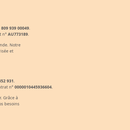
 809 939 00049
.
at n°
AU773189
.
onde. Notre
isée et
352 931
.
trat n°
0000010445936604
.
r. Grâce à
os besoins