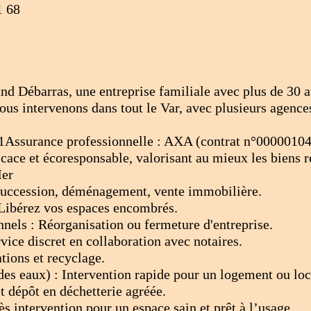
1 68
and Débarras, une entreprise familiale avec plus de 30 a
ous intervenons dans tout le Var, avec plusieurs agences
31Assurance professionnelle : AXA (contrat n°000001
icace et écoresponsable, valorisant au mieux les biens 
Mer
Succession, déménagement, vente immobilière.
: Libérez vos espaces encombrés.
nels : Réorganisation ou fermeture d'entreprise.
vice discret en collaboration avec notaires.
tions et recyclage.
t des eaux) : Intervention rapide pour un logement ou l
 dépôt en déchetterie agréée.
s intervention pour un espace sain et prêt à l’usage.