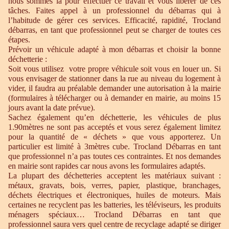
nous sommes là pour effectuer ce travail et vous libérer de ces
tâches. Faites appel à un professionnel du débarras qui à
l’habitude de gérer ces services. Efficacité, rapidité, Trocland
débarras, en tant que professionnel peut se charger de toutes ces
étapes.
Prévoir un véhicule adapté à mon débarras et choisir la bonne
déchetterie :
Soit vous utilisez votre propre véhicule soit vous en louer un. Si
vous envisager de stationner dans la rue au niveau du logement à
vider, il faudra au préalable demander une autorisation à la mairie
(formulaires à télécharger ou à demander en mairie, au moins 15
jours avant la date prévue).
Sachez également qu’en déchetterie, les véhicules de plus
1.90mètres ne sont pas acceptés et vous serez également limitez
pour la quantité de « déchets » que vous apporterez. Un
particulier est limité à 3mètres cube. Trocland Débarras en tant
que professionnel n’a pas toutes ces contraintes. Et nos demandes
en mairie sont rapides car nous avons les formulaires adaptés.
La plupart des déchetteries acceptent les matériaux suivant :
métaux, gravats, bois, verres, papier, plastique, branchages,
déchets électriques et électroniques, huiles de moteurs. Mais
certaines ne recyclent pas les batteries, les téléviseurs, les produits
ménagers spéciaux… Trocland Débarras en tant que
professionnel saura vers quel centre de recyclage adapté se diriger