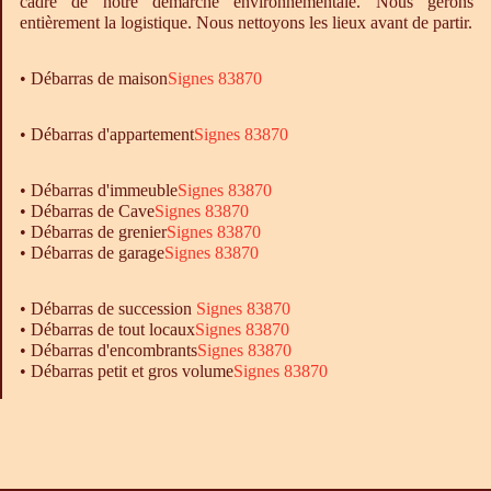
cadre de notre démarche environnementale. Nous gérons
entièrement la logistique. Nous nettoyons les lieux avant de partir.
•
Débarras
de maison
Signes 83870
• Débarras d'appartement
Signes 83870
•
Débarras
d'immeuble
Signes 83870
•
Débarras
de Cave
Signes 83870
•
Débarras
de grenier
Signes 83870
•
Débarras
de garage
Signes 83870
• Débarras de succession
Signes 83870
• Débarras de tout locaux
Signes 83870
• Débarras d'encombrants
Signes 83870
• Débarras petit et gros volume
Signes 83870