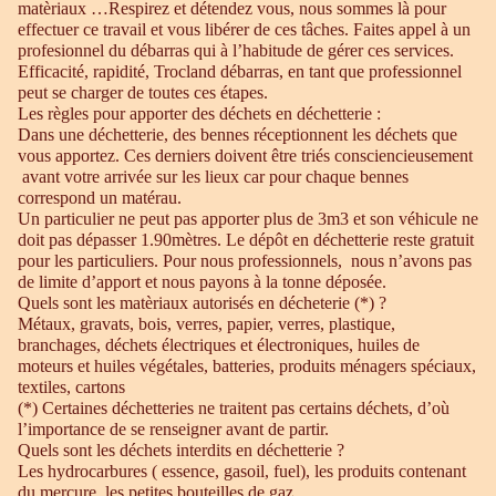
matèriaux …Respirez et détendez vous, nous sommes là pour
effectuer ce travail et vous libérer de ces tâches. Faites appel à un
profesionnel du débarras qui à l’habitude de gérer ces services.
Efficacité, rapidité, Trocland débarras, en tant que professionnel
peut se charger de toutes ces étapes.
Les règles pour apporter des déchets en déchetterie :
Dans une déchetterie, des bennes réceptionnent les déchets que
vous apportez. Ces derniers doivent être triés consciencieusement
avant votre arrivée sur les lieux car pour chaque bennes
correspond un matérau.
Un particulier ne peut pas apporter plus de 3m3 et son véhicule ne
doit pas dépasser 1.90mètres. Le dépôt en déchetterie reste gratuit
pour les particuliers. Pour nous professionnels, nous n’avons pas
de limite d’apport et nous payons à la tonne déposée.
Quels sont les matèriaux autorisés en décheterie (*) ?
Métaux, gravats, bois, verres, papier, verres, plastique,
branchages, déchets électriques et électroniques, huiles de
moteurs et huiles végétales, batteries, produits ménagers spéciaux,
textiles, cartons
(*) Certaines déchetteries ne traitent pas certains déchets, d’où
l’importance de se renseigner avant de partir.
Quels sont les déchets interdits en déchetterie ?
Les hydrocarbures ( essence, gasoil, fuel), les produits contenant
du mercure, les petites bouteilles de gaz.