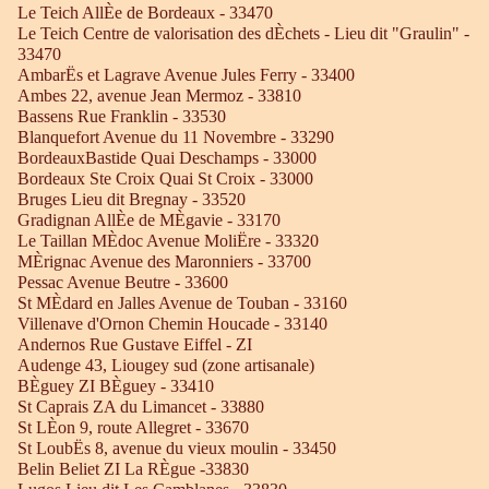
Le Teich AllÈe de Bordeaux - 33470
Le Teich Centre de valorisation des dÈchets - Lieu dit "Graulin" -
33470
AmbarËs et Lagrave Avenue Jules Ferry - 33400
Ambes 22, avenue Jean Mermoz - 33810
Bassens Rue Franklin - 33530
Blanquefort Avenue du 11 Novembre - 33290
BordeauxBastide Quai Deschamps - 33000
Bordeaux Ste Croix Quai St Croix - 33000
Bruges Lieu dit Bregnay - 33520
Gradignan AllÈe de MÈgavie - 33170
Le Taillan MÈdoc Avenue MoliËre - 33320
MÈrignac Avenue des Maronniers - 33700
Pessac Avenue Beutre - 33600
St MÈdard en Jalles Avenue de Touban - 33160
Villenave d'Ornon Chemin Houcade - 33140
Andernos Rue Gustave Eiffel - ZI
Audenge 43, Liougey sud (zone artisanale)
BÈguey ZI BÈguey - 33410
St Caprais ZA du Limancet - 33880
St LÈon 9, route Allegret - 33670
St LoubËs 8, avenue du vieux moulin - 33450
Belin Beliet ZI La RÈgue -33830