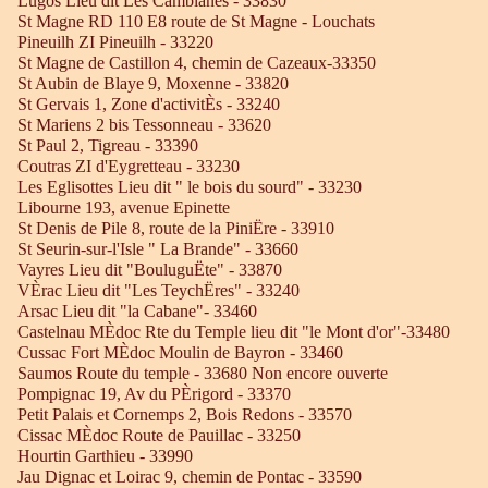
Lugos Lieu dit Les Camblanes - 33830
St Magne RD 110 E8 route de St Magne - Louchats
Pineuilh ZI Pineuilh - 33220
St Magne de Castillon 4, chemin de Cazeaux-33350
St Aubin de Blaye 9, Moxenne - 33820
St Gervais 1, Zone d'activitÈs - 33240
St Mariens 2 bis Tessonneau - 33620
St Paul 2, Tigreau - 33390
Coutras ZI d'Eygretteau - 33230
Les Eglisottes Lieu dit " le bois du sourd" - 33230
Libourne 193, avenue Epinette
St Denis de Pile 8, route de la PiniËre - 33910
St Seurin-sur-l'Isle " La Brande" - 33660
Vayres Lieu dit "BouluguËte" - 33870
VÈrac Lieu dit "Les TeychËres" - 33240
Arsac Lieu dit "la Cabane"- 33460
Castelnau MÈdoc Rte du Temple lieu dit "le Mont d'or"-33480
Cussac Fort MÈdoc Moulin de Bayron - 33460
Saumos Route du temple - 33680 Non encore ouverte
Pompignac 19, Av du PÈrigord - 33370
Petit Palais et Cornemps 2, Bois Redons - 33570
Cissac MÈdoc Route de Pauillac - 33250
Hourtin Garthieu - 33990
Jau Dignac et Loirac 9, chemin de Pontac - 33590