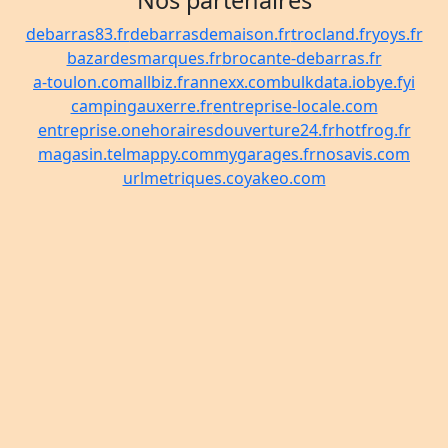
Nos partenaires
debarras83.fr
debarrasdemaison.fr
trocland.fr
yoys.fr
bazardesmarques.fr
brocante-debarras.fr
a-toulon.com
allbiz.fr
annexx.com
bulkdata.io
bye.fyi
campingauxerre.fr
entreprise-locale.com
entreprise.one
horairesdouverture24.fr
hotfrog.fr
magasin.tel
mappy.com
mygarages.fr
nosavis.com
urlmetriques.co
yakeo.com