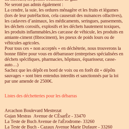
Ne seront pas admis également :
La cendre, la suie, les ordures ménagère et les fruits et légumes
(lors de leur putréfaction, cela causerait des nuisances olfactives),
les cadavres d’animaux, les médicaments, seringues, pansements,
les déchets corosifs, explosifs et les déchets hautement toxiques,
les produits inflammables,les carcasse de véhicule, les produits en
amiante-ciment (fibrociment), les pneux de poids lours ou de
véhicules agricoles.
Pour tous ces « non acceptés » en déchèterie, nous trouverons la
bonne filière pour vous en débarrasser (entreprises spécialisées en
déchets spécifiques, pharmacies, hôpitaux, équarisseur, casse-
auto…)
Sachez que les dépôt en bord de voix ou en forêt dit « dépôts
sauvages » sont bien entendus interdits et sanctionnés par la loi
par une amende de 2500€.
Listes des déchetteries pour les débarras
Arcachon Boulevard Mestrezat
Gujan Mestras Avenue de CÈsarÈe - 33470
La Teste de Buch Avenue de l'aÈrodrome- 33260
La Teste de Buch - Cazaux Avenue Marie Dufaure - 33260