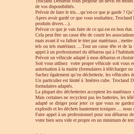
Trocland Débarras vous propose un devis en moins 
de vos disponibilités.
Prévoir de faire le tris…qu’est-ce que je garde ? Qu’
Apres avoir gardé ce que vous souhaitiez, Trocland Dé
produits divers…).
Prévoir ce que je vais faire de ce qui est en bon état. 
Cela peut être un casse tête de courir les association
mais avant il va falloir le trier par matériaux , mett
tels ou tels matériaux …Tout un casse tête et de la
appel à un professionnel du débarras qui à l’habitude 
Prévoir un véhicule adapté à mon débarras et choisir
Soit vous utilisez votre propre véhicule soit vous 
autorisation à la mairie (formulaires à télécharger o
Sachez également qu’en déchetterie, les véhicules d
Un particulier est limité à 3mètres cube. Trocland D
formulaires adaptés.
La plupart des déchetteries acceptent les matériaux s
Mais certaines ne recyclent pas les batteries, les t
adapté se diriger pour jeter ce que vous ne gardez
explosifs et les déchets hautement toxiques … nous 
Faire appel à un professionnel pour son débarras de
votre bien sera vide et propre en un minimum de te