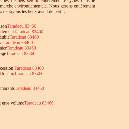
 les déchets seront entièrement recyclés dans le
émarche environnementale. Nous gérons entièrement
s nettoyons les lieux avant de partir.
ison
Taradeau 83460
rtement
Taradeau 83460
euble
Taradeau 83460
ve
Taradeau 83460
nier
Taradeau 83460
age
Taradeau 83460
ccession
Taradeau 83460
t locaux
Taradeau 83460
mbrants
Taradeau 83460
et gros volume
Taradeau 83460