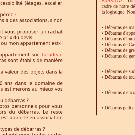
PASSAGE.
Tous
essibilité (étages, escalier,
cadre de notre d
la logistique. Nou
pérez ?
s à des associations, sinon
•
Débarras
de ma
nt vous proposer un rachat
•
Débarras
d'appa
e prix du devis.
•
Débarras
d'imm
 ou mon appartement est-il
•
Débarras
de Ca
•
Débarras
de gre
 appartement sur
Taradeau
•
Débarras
de gar
ras sont établis de manière
la valeur des objets dans la
• Débarras de su
• Débarras de tou
0 ans dans le domaine de
ous estimerons au mieux vos
•
Débarras
d'enco
du débarras ?
otos personnels pour vous
• Débarras petit 
rs du débarras. Le reste
t est apporté en association
 types de débarras ?
l adapté pour toutes sortes