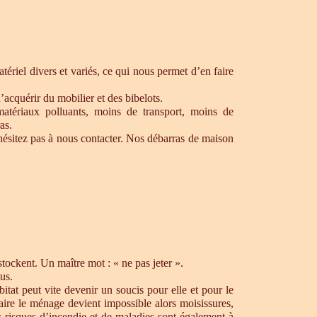
ériel divers et variés, ce qui nous permet d’en faire
’acquérir du mobilier et des bibelots.
matériaux polluants, moins de transport, moins de
as.
ésitez pas à nous contacter. Nos débarras de maison
ockent. Un maître mot : « ne pas jeter ».
us.
tat peut vite devenir un soucis pour elle et pour le
aire le ménage devient impossible alors moisissures,
s risques d’incendie et de maladies sont également à