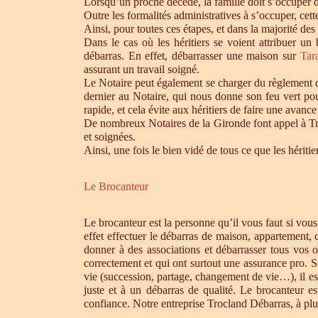
Lorsqu’un proche décède, la famille doit s’occuper 
Outre les formalités administratives à s’occuper, cet
Ainsi, pour toutes ces étapes, et dans la majorité des
Dans le cas où les héritiers se voient attribuer u
débarras. En effet, débarrasser une maison sur
Tar
assurant un travail soigné.
Le Notaire peut également se charger du règlement de
dernier au Notaire, qui nous donne son feu vert pou
rapide, et cela évite aux héritiers de faire une avance 
De nombreux Notaires de la Gironde font appel à Tro
et soignées.
Ainsi, une fois le bien vidé de tous ce que les héri
Le Brocanteur
Le brocanteur est la personne qu’il vous faut si vou
effet effectuer le débarras de maison, appartement,
donner à des associations et débarrasser tous vos 
correctement et qui ont surtout une assurance pro. S
vie (succession, partage, changement de vie…), il es
juste et à un débarras de qualité. Le brocanteur e
confiance. Notre entreprise Trocland Débarras, à plus