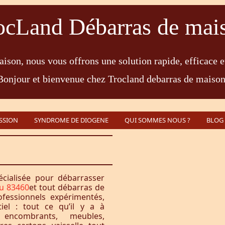
ocLand Débarras de mai
ison, nous vous offrons une solution rapide, efficace e
Bonjour et bienvenue chez Trocland debarras de maison
SSION
SYNDROME DE DIOGENE
QUI SOMMES NOUS ?
BLOG
écialisée pour débarrasser
u 83460
et tout débarras de
fessionnels expérimentés,
iel : tout ce qu’il y a à
encombrants, meubles,