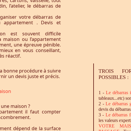
res, cartons, vaisselle, tout
n, l’atelier, le débarras de
ganiser votre débarras de
u appartement . Devis et
n est souvent difficile
la maison ou l’appartement
vement, une épreuve pénible.
ieux en vous conseillant,
s réactif.
a bonne procédure à suivre
TROIS FO
ir un devis juste et précis.
POSSIBLES :
aison
1 -
Le
débarras
i
tableaux...etc) so
2 -
Le
débarras
g
 une maison ?
devis du débarras
artement il faut compter
3 -
Le
débarras
f
l’encombrement.
les valeurs expert
VOTRE MAI
ement dépend de la surface