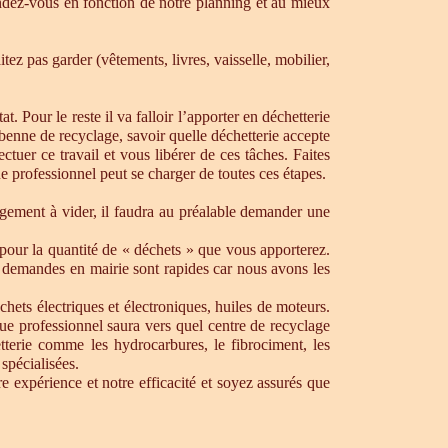
dez-vous en fonction de notre planning et au mieux
ez pas garder (vêtements, livres, vaisselle, mobilier,
. Pour le reste il va falloir l’apporter en déchetterie
e benne de recyclage, savoir quelle déchetterie accepte
uer ce travail et vous libérer de ces tâches. Faites
ue professionnel peut se charger de toutes ces étapes.
ogement à vider, il faudra au préalable demander une
pour la quantité de « déchets » que vous apporterez.
os demandes en mairie sont rapides car nous avons les
chets électriques et électroniques, huiles de moteurs.
que professionnel saura vers quel centre de recyclage
tterie comme les hydrocarbures, le fibrociment, les
spécialisées.
 expérience et notre efficacité et soyez assurés que