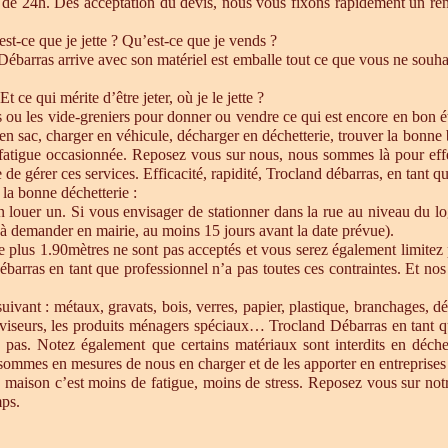
de 24h. Dés acceptation du devis, nous vous fixons rapidement un ren
est-ce que je jette ? Qu’est-ce que je vends ?
barras arrive avec son matériel est emballe tout ce que vous ne souhait
Et ce qui mérite d’être jeter, où je le jette ?
s ou les vide-greniers pour donner ou vendre ce qui est encore en bon état
re en sac, charger en véhicule, décharger en déchetterie, trouver la bonn
 fatigue occasionnée. Reposez vous sur nous, nous sommes là pour effect
de gérer ces services. Efficacité, rapidité, Trocland débarras, en tant q
 la bonne déchetterie :
en louer un. Si vous envisager de stationner dans la rue au niveau du l
u à demander en mairie, au moins 15 jours avant la date prévue).
e plus 1.90mètres ne sont pas acceptés et vous serez également limitez 
ébarras en tant que professionnel n’a pas toutes ces contraintes. Et n
uivant : métaux, gravats, bois, verres, papier, plastique, branchages, dé
éléviseurs, les produits ménagers spéciaux… Trocland Débarras en tant 
 pas. Notez également que certains matériaux sont interdits en déche
sommes en mesures de nous en charger et de les apporter en entreprises 
 maison c’est moins de fatigue, moins de stress. Reposez vous sur notre
mps.