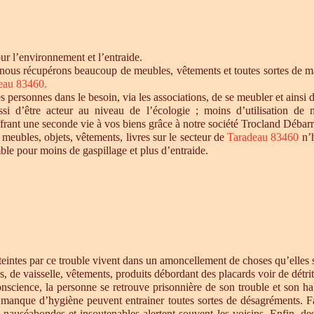
r l’environnement et l’entraide.
 nous récupérons beaucoup de meubles, vêtements et toutes sortes de mat
eau 83460.
personnes dans le besoin, via les associations, de se meubler et ainsi d
si d’être acteur au niveau de l’écologie ; moins d’utilisation de 
offrant une seconde vie à vos biens grâce à notre société Trocland Débarr
 meubles, objets, vêtements, livres sur le secteur de
Taradeau 83460
n’h
ble pour moins de gaspillage et plus d’entraide.
intes par ce trouble vivent dans un amoncellement de choses qu’elles st
s, de vaisselle, vêtements, produits débordant des placards voir de détrit
cience, la personne se retrouve prisonnière de son trouble et son habi
e manque d’hygiène peuvent entrainer toutes sortes de désagréments. F
s nauséabondes et insoutenables alertent souvent les voisins. Enfin, de