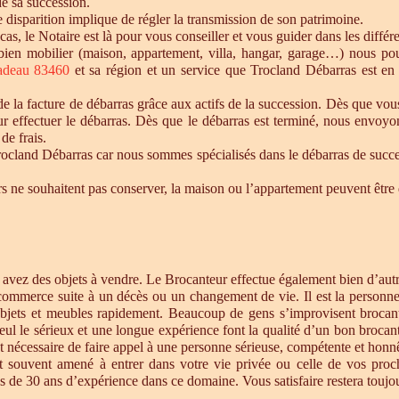
de sa succession.
te disparition implique de régler la transmission de son patrimoine.
 cas, le Notaire est là pour vous conseiller et vous guider dans les diffé
n bien mobilier (maison, appartement, villa, hangar, garage…) nous p
adeau 83460
et sa région et un service que Trocland Débarras est en
 la facture de débarras grâce aux actifs de la succession. Dès que vou
r effectuer le débarras. Dès que le débarras est terminé, nous envoyon
de frais.
cland Débarras car nous sommes spécialisés dans le débarras de successi
tiers ne souhaitent pas conserver, la maison ou l’appartement peuvent êt
s avez des objets à vendre. Le Brocanteur effectue également bien d’au
 commerce suite à un décès ou un changement de vie. Il est la personne 
objets et meubles rapidement. Beaucoup de gens s’improvisent brocan
eul le sérieux et une longue expérience font la qualité d’un bon brocan
t nécessaire de faire appel à une personne sérieuse, compétente et honnê
st souvent amené à entrer dans votre vie privée ou celle de vos proc
 de 30 ans d’expérience dans ce domaine. Vous satisfaire restera toujour