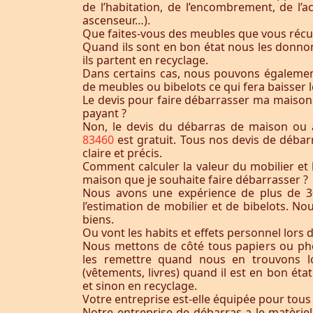
de l’habitation, de l’encombrement, de l’acc
ascenseur…).
Que faites-vous des meubles que vous récu
Quand ils sont en bon état nous les donnon
ils partent en recyclage.
Dans certains cas, nous pouvons égaleme
de meubles ou bibelots ce qui fera baisser l
Le devis pour faire débarrasser ma maison
payant ?
Non, le devis du débarras de maison ou
83460
est gratuit. Tous nos devis de débar
claire et précis.
Comment calculer la valeur du mobilier et 
maison que je souhaite faire débarrasser ?
Nous avons une expérience de plus de 3
l’estimation de mobilier et de bibelots. N
biens.
Ou vont les habits et effets personnel lors 
Nous mettons de côté tous papiers ou ph
les remettre quand nous en trouvons lo
(vêtements, livres) quand il est en bon éta
et sinon en recyclage.
Votre entreprise est-elle équipée pour tous
Notre entreprise de débarras a le matèrie