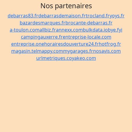
Nos partenaires
debarras83.fr
debarrasdemaison.fr
trocland.fr
yoys.fr
bazardesmarques.fr
brocante-debarras.fr
a-toulon.com
allbiz.fr
annexx.com
bulkdata.io
bye.fyi
campingauxerre.fr
entreprise-locale.com
entreprise.one
horairesdouverture24.fr
hotfrog.fr
magasin.tel
mappy.com
mygarages.fr
nosavis.com
urlmetriques.co
yakeo.com