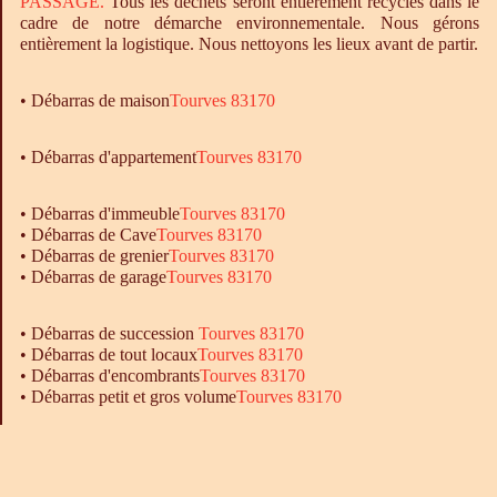
PASSAGE.
Tous les déchets seront entièrement recyclés dans le
cadre de notre démarche environnementale. Nous gérons
entièrement la logistique. Nous nettoyons les lieux avant de partir.
•
Débarras
de maison
Tourves 83170
• Débarras d'appartement
Tourves 83170
•
Débarras
d'immeuble
Tourves 83170
•
Débarras
de Cave
Tourves 83170
•
Débarras
de grenier
Tourves 83170
•
Débarras
de garage
Tourves 83170
• Débarras de succession
Tourves 83170
• Débarras de tout locaux
Tourves 83170
• Débarras d'encombrants
Tourves 83170
• Débarras petit et gros volume
Tourves 83170