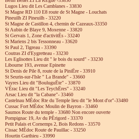
Belin Beliet ZI La RÈgue -33830
Lugos Lieu dit Les Camblanes - 33830
St Magne RD 110 E8 route de St Magne - Louchats
Pineuilh ZI Pineuilh - 33220
St Magne de Castillon 4, chemin de Cazeaux-33350
St Aubin de Blaye 9, Moxenne - 33820
St Gervais 1, Zone d'activitÈs - 33240
St Mariens 2 bis Tessonneau - 33620
St Paul 2, Tigreau - 33390
Coutras ZI d'Eygretteau - 33230
Les Eglisottes Lieu dit " le bois du sourd" - 33230
Libourne 193, avenue Epinette
St Denis de Pile 8, route de la PiniËre - 33910
St Seurin-sur-l'Isle " La Brande" - 33660
Vayres Lieu dit "BouluguËte" - 33870
VÈrac Lieu dit "Les TeychËres" - 33240
Arsac Lieu dit "la Cabane"- 33460
Castelnau MÈdoc Rte du Temple lieu dit "le Mont d'or"-33480
Cussac Fort MÈdoc Moulin de Bayron - 33460
Saumos Route du temple - 33680 Non encore ouverte
Pompignac 19, Av du PÈrigord - 33370
Petit Palais et Cornemps 2, Bois Redons - 33570
Cissac MÈdoc Route de Pauillac - 33250
Hourtin Garthieu - 33990