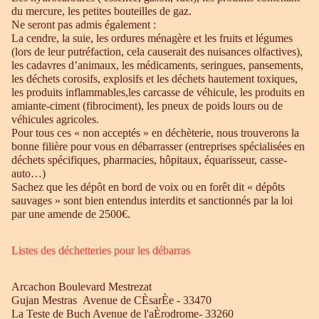
du mercure, les petites bouteilles de gaz.
Ne seront pas admis également :
La cendre, la suie, les ordures ménagère et les fruits et légumes
(lors de leur putréfaction, cela causerait des nuisances olfactives),
les cadavres d’animaux, les médicaments, seringues, pansements,
les déchets corosifs, explosifs et les déchets hautement toxiques,
les produits inflammables,les carcasse de véhicule, les produits en
amiante-ciment (fibrociment), les pneux de poids lours ou de
véhicules agricoles.
Pour tous ces « non acceptés » en déchèterie, nous trouverons la
bonne filière pour vous en débarrasser (entreprises spécialisées en
déchets spécifiques, pharmacies, hôpitaux, équarisseur, casse-
auto…)
Sachez que les dépôt en bord de voix ou en forêt dit « dépôts
sauvages » sont bien entendus interdits et sanctionnés par la loi
par une amende de 2500€.
Listes des déchetteries pour les débarras
Arcachon Boulevard Mestrezat
Gujan Mestras Avenue de CÈsarÈe - 33470
La Teste de Buch Avenue de l'aÈrodrome- 33260