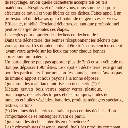
de recyclage, savoir quelle déchetterie accepte tels ou tels
matèriaux …Respirez et détendez vous, nous sommes là pour
effectuer ce travail et vous libérer de ces tâches. Faites appel à un
profesionnel du débarras qui à l’habitude de gérer ces services.
Efficacité, rapidité, Trocland débarras, en tant que professionnel
peut se charger de toutes ces étapes.
Les règles pour apporter des déchets en déchetterie :
Dans une déchetterie, des bennes réceptionnent les déchets que
vous apportez. Ces derniers doivent être triés consciencieusement
avant votre arrivée sur les lieux car pour chaque bennes
correspond un matérau.
Un particulier ne peut pas apporter plus de 3m3 et son véhicule ne
doit pas dépasser 1.90mètres. Le dépôt en déchetterie reste gratuit
pour les particuliers. Pour nous professionnels, nous n’avons pas
de limite d’apport et nous payons à la tonne déposée.
Quels sont les matèriaux autorisés en décheterie (*) ?
Métaux, gravats, bois, verres, papier, verres, plastique,
branchages, déchets électriques et électroniques, huiles de
moteurs et huiles végétales, batteries, produits ménagers spéciaux,
textiles, cartons
(*) Certaines déchetteries ne traitent pas certains déchets, d’où
l’importance de se renseigner avant de partir.
Quels sont les déchets interdits en déchetterie ?
Les hydrocarbures ( essence, gasoil, fuel), les produits contenant