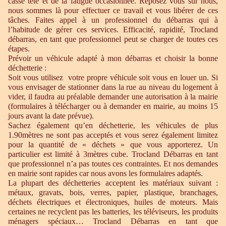
casse tête et de la fatigue occasionnée. Reposez vous sur nous,
nous sommes là pour effectuer ce travail et vous libérer de ces
tâches. Faites appel à un professionnel du débarras qui à
l’habitude de gérer ces services. Efficacité, rapidité, Trocland
débarras, en tant que professionnel peut se charger de toutes ces
étapes.
Prévoir un véhicule adapté à mon débarras et choisir la bonne
déchetterie :
Soit vous utilisez votre propre véhicule soit vous en louer un. Si
vous envisager de stationner dans la rue au niveau du logement à
vider, il faudra au préalable demander une autorisation à la mairie
(formulaires à télécharger ou à demander en mairie, au moins 15
jours avant la date prévue).
Sachez également qu’en déchetterie, les véhicules de plus
1.90mètres ne sont pas acceptés et vous serez également limitez
pour la quantité de « déchets » que vous apporterez. Un
particulier est limité à 3mètres cube. Trocland Débarras en tant
que professionnel n’a pas toutes ces contraintes. Et nos demandes
en mairie sont rapides car nous avons les formulaires adaptés.
La plupart des déchetteries acceptent les matériaux suivant :
métaux, gravats, bois, verres, papier, plastique, branchages,
déchets électriques et électroniques, huiles de moteurs. Mais
certaines ne recyclent pas les batteries, les téléviseurs, les produits
ménagers spéciaux… Trocland Débarras en tant que