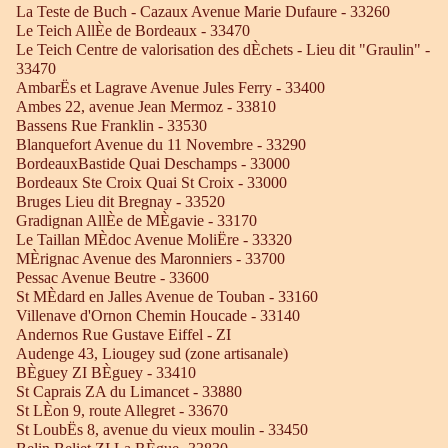
La Teste de Buch - Cazaux Avenue Marie Dufaure - 33260
Le Teich AllÈe de Bordeaux - 33470
Le Teich Centre de valorisation des dÈchets - Lieu dit "Graulin" -
33470
AmbarËs et Lagrave Avenue Jules Ferry - 33400
Ambes 22, avenue Jean Mermoz - 33810
Bassens Rue Franklin - 33530
Blanquefort Avenue du 11 Novembre - 33290
BordeauxBastide Quai Deschamps - 33000
Bordeaux Ste Croix Quai St Croix - 33000
Bruges Lieu dit Bregnay - 33520
Gradignan AllÈe de MÈgavie - 33170
Le Taillan MÈdoc Avenue MoliËre - 33320
MÈrignac Avenue des Maronniers - 33700
Pessac Avenue Beutre - 33600
St MÈdard en Jalles Avenue de Touban - 33160
Villenave d'Ornon Chemin Houcade - 33140
Andernos Rue Gustave Eiffel - ZI
Audenge 43, Liougey sud (zone artisanale)
BÈguey ZI BÈguey - 33410
St Caprais ZA du Limancet - 33880
St LÈon 9, route Allegret - 33670
St LoubËs 8, avenue du vieux moulin - 33450